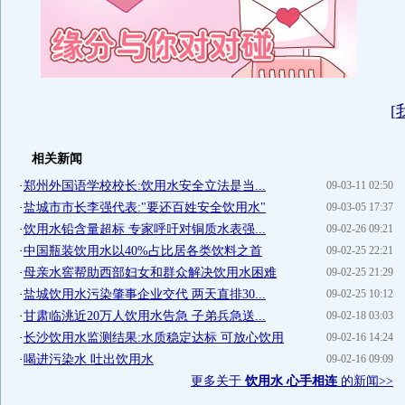
[
相关新闻
·
郑州外国语学校校长:饮用水安全立法是当...
09-03-11 02:50
·
盐城市市长李强代表:"要还百姓安全饮用水"
09-03-05 17:37
·
饮用水铅含量超标 专家呼吁对铜质水表强...
09-02-26 09:21
·
中国瓶装饮用水以40%占比居各类饮料之首
09-02-25 22:21
·
母亲水窖帮助西部妇女和群众解决饮用水困难
09-02-25 21:29
·
盐城饮用水污染肇事企业交代 两天直排30...
09-02-25 10:12
·
甘肃临洮近20万人饮用水告急 子弟兵急送...
09-02-18 03:03
·
长沙饮用水监测结果:水质稳定达标 可放心饮用
09-02-16 14:24
·
喝进污染水 吐出饮用水
09-02-16 09:09
更多关于
饮用水 心手相连
的新闻>>