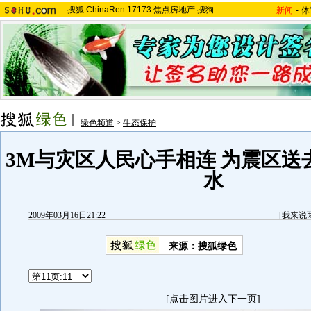
搜狐
ChinaRen
17173
焦点房地产
搜狗
新闻
-
体
绿色频道
>
生态保护
3M与灾区人民心手相连 为震区送
水
2009年03月16日21:22
[
我来说
来源：搜狐绿色
[点击图片进入下一页]