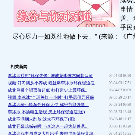
续努
事情
善、
乎民
尽心尽力一如既往地做下去。” (来源：《广
相关新闻
·
李冰冰获封"环保先锋" 与成龙李连杰同获认可
09-04-08 08:20
·
视频:好习惯从小养成 粉丝爆李冰冰环保强迫症
09-04-03 17:51
·
成龙鸟巢个唱票价超低 欲打造史上最环保...
09-04-02 09:09
·
视频:李冰冰"全球关灯一小时" 打手语倡导环保
09-03-29 20:17
·
李冰冰骑小轮车任环保大使 称患节能强迫...
09-03-24 09:30
·
李冰冰:不插电生活观 患上环保强迫症(图)
09-03-23 13:48
·
成龙不满烟火乱放:这太不环保了(图)
09-02-16 11:17
·
成龙开幕式喊破喉 与李冰冰一起为慈善尽...
08-08-11 08:20
·
李冰冰戏中与成龙大打出手 未想过闯荡好莱坞
08-04-21 13:35