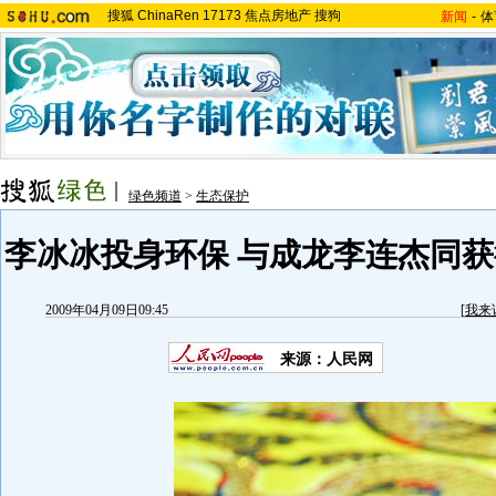
搜狐
ChinaRen
17173
焦点房地产
搜狗
新闻
-
体
绿色频道
>
生态保护
李冰冰投身环保 与成龙李连杰同获
2009年04月09日09:45
[
我来
来源：人民网