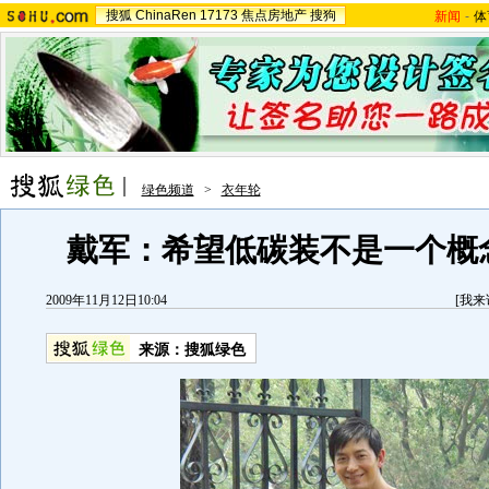
搜狐
ChinaRen
17173
焦点房地产
搜狗
新闻
-
体
绿色频道
>
衣年轮
戴军：希望低碳装不是一个概
2009年11月12日10:04
[
我来
来源：
搜狐绿色