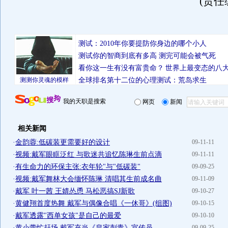
(责任
测试：2010年你要提防你身边的哪个小人
测试你的智商到底有多高 测完可能会被气死
看你这一生有没有富贵命？
世界上最变态的八
测测你灵魂的模样
全球排名第十二位的心理测试：荒岛求生
我的天职是搜索
网页
新闻
相关新闻
·
金韵蓉:低碳装更需要好的设计
09-11-11
·
视频:戴军眼眶泛红 与歌迷共追忆陈琳生前点滴
09-11-11
·
有生命力的环保主张:衣年轮"与"低碳装"
09-09-25
·
视频:戴军舞林大会缅怀陈琳 清唱其生前成名曲
09-11-09
·
戴军 叶一茜 王婧怂恿 马松恶搞SJ新歌
09-10-27
·
黄健翔首度热舞 戴军与偶像合唱《一休哥》(组图)
09-10-15
·
戴军透露"西单女孩"是自己的最爱
09-10-10
·
黄小蕾忙赶场 戴军充当《皇家刺青》宣传员
09-09-25