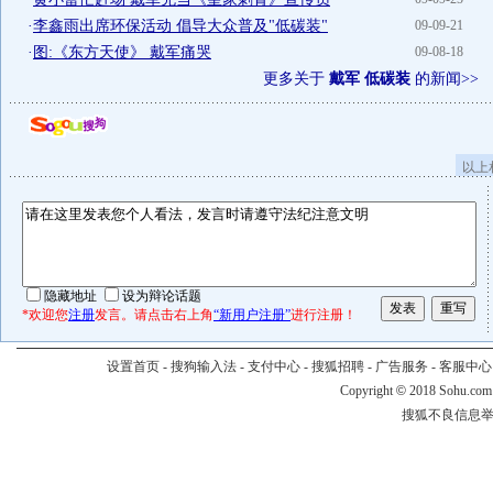
·
李鑫雨出席环保活动 倡导大众普及"低碳装"
09-09-21
·
图:《东方天使》 戴军痛哭
09-08-18
更多关于
戴军 低碳装
的新闻>>
以上
隐藏地址
设为辩论话题
*欢迎您
注册
发言。请点击右上角
“新用户注册”
进行注册！
设置首页
-
搜狗输入法
-
支付中心
-
搜狐招聘
-
广告服务
-
客服中心
Copyright
©
2018 Sohu.com
搜狐不良信息