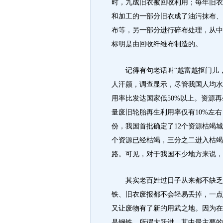
时，九成旧衣被回收利用；每年旧衣
和加工的一部分旧衣成了油污抹布、
布等，另一部分进行碎布处理，从中
标明是由回收纤维布制造的。
记得有句老话叫“越富越抠门儿，
人汗颜，调查显示，尽管我国人均水
用率比发达国家低50%以上。资源
量废旧轮胎再生利用率仅有10%左
份，我国首批确定了12个资源枯竭城
个资源已经枯竭，三分之二进入枯竭
路。可见，对于我国不少地方来说，
其实老百姓过日子从来都不缺乏节
铁、旧衣废报都不会轻易丢掉，一点
又让废物有了新的用武之地。因为在
是钢铁，所谓大跃进，其中最主要的