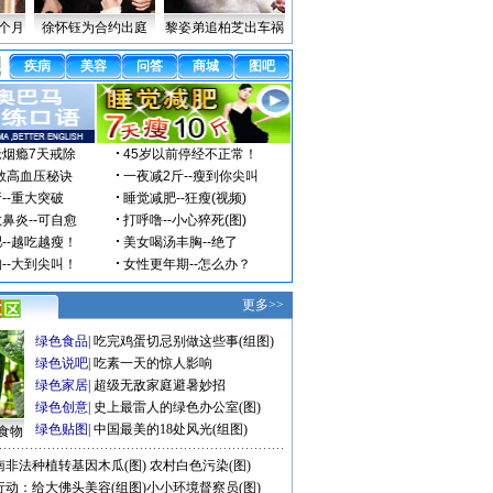
个月
徐怀钰为合约出庭
黎姿弟追柏芝出车祸
更多>>
绿色食品
|
吃完鸡蛋切忌别做这些事(组图)
绿色说吧
|
吃素一天的惊人影响
绿色家居
|
超级无敌家庭避暑妙招
绿色创意
|
史上最雷人的绿色办公室(图)
绿色贴图
|
中国最美的18处风光(组图)
食物
南非法种植转基因木瓜(图)
农村白色污染(图)
行动：给大佛头美容(组图)
小小环境督察员(图)