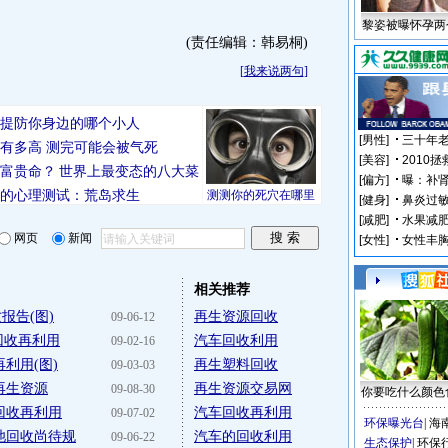
黎姿被曝怀孕两
(责任编辑：韩易桐)
[
我来说两句
]
你要提防你身边的哪个小人
有多高 测完可能会被气死
富贵命？
世界上最变态的八大菜
的心理测试：荒岛求生
测测你的死穴在哪里
网页
新闻
相关推荐
报告(图)
再生资源回收
09-06-12
回收再利用
汽车回收利用
09-02-16
利用(图)
再生塑料回收
09-03-03
再生资源
再生资源交易网
09-08-30
你要吃什么颜色
回收再利用
汽车回收再利用
09-07-02
环保曝光台
|
海
池回收尚待规
汽车的回收利用
09-06-22
生态保护
|
环保