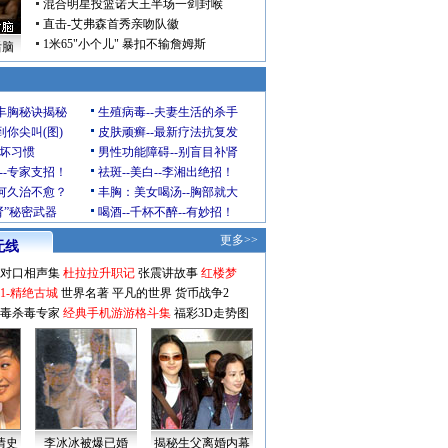
混合明星投篮诺天王半场一剑封喉
直击-艾弗森首秀亲吻队徽
1米65"小个儿" 暴扣不输詹姆斯
后脑
玲丰胸秘诀揭秘
生殖病毒--夫妻生活的杀手
到你尖叫(图)
皮肤顽癣--最新疗法抗复发
坏习惯
男性功能障碍--别盲目补肾
--专家支招！
祛斑--美白--李湘出绝招！
为何久治不愈？
丰胸：美女喝汤--胸部就大
肾”秘密武器
喝酒--千杯不醉--有妙招！
更多>>
无线
对口相声集
杜拉拉升职记
张震讲故事
红楼梦
1-精绝古城
世界名著
平凡的世界
货币战争2
毒杀毒专家
经典手机游游格斗集
福彩3D走势图
情史
李冰冰被爆已婚
揭秘生父离婚内幕