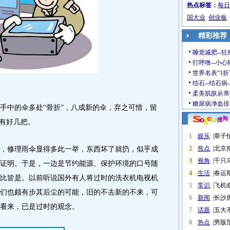
热点标签：
每日
国大业
创业板
精彩推荐
睡觉减肥--狂
打呼噜--小心
世界名表“1折
结石--结石病
柔美肌肤从蒂
糖尿病净血排
中的伞多处“骨折”，八成新的伞，弃之可惜，留
已有好几把。
1
娱乐
|
章子
2
焦点
|
北京
修理雨伞显得多此一举，东西坏了就扔，似乎成
3
视角
|
千只
证明。于是，一边是节约能源、保护环境的口号随
4
生活
|
春运
比皆是。以前听说国外有人将过时的洗衣机电视机
5
常识
|
飞机
们也颇有步其后尘的可能，旧的不去新的不来，可
6
新闻
|
长沙
看来，已是过时的观念。
7
话题
|
五大
8
热点
|
男版