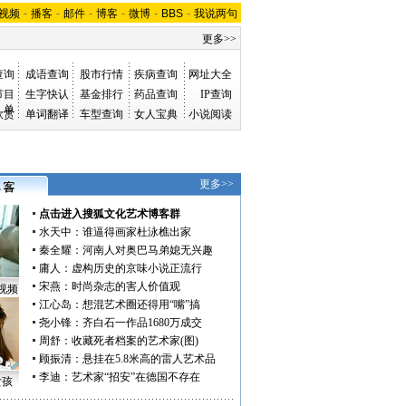
视频
-
播客
-
邮件
-
博客
-
微博
-
BBS
-
我说两句
更多>>
查询
成语查询
股市行情
疾病查询
网址大全
节目
生字快认
基金排行
药品查询
IP查询
单
欣赏
单词翻译
车型查询
女人宝典
小说阅读
更多>>
点击进入搜狐文化艺术博客群
水天中
：
谁逼得画家杜泳樵出家
秦全耀
：
河南人对奥巴马弟媳无兴趣
庸人
：
虚构历史的京味小说正流行
宋燕
：
时尚杂志的害人价值观
视频
江心岛
：
想混艺术圈还得用“嘴”搞
尧小锋
：
齐白石一作品1680万成交
周舒
：
收藏死者档案的艺术家(图)
顾振清
：
悬挂在5.8米高的雷人艺术品
李迪
：
艺术家“招安”在德国不存在
女孩