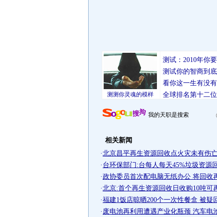
测试：2010年
测试你的智商到底
看你这一生有没有
测测你灵魂的模样
全球排名第十二位
我的天职是搜索
相关新闻
·
北京昌平再生资源回收点火灾未有伤亡
·
台环保部门:台每人每天45%垃圾资源
·
政协委员首次配电脑无纸办公 将回收再
·
北京:首个再生资源回收日收购10吨可
·
福建1饭店晾晒200个一次性餐盒 被疑
·
废电池再利用遭遇产业化瓶颈 汽车电