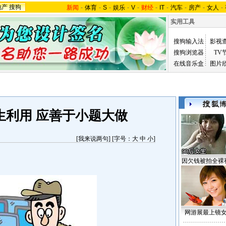
地产
搜狗
新闻
-
体育
-
S
-
娱乐
-
V
-
财经
-
IT
-
汽车
-
房产
-
女人
-
实用工具
搜狗输入法
影视
搜狗浏览器
TV
在线音乐盒
图片
生利用 应善于小题大做
[
我来说两句
] [字号：
大
中
小
]
因欠钱被拍全裸
网游展最上镜