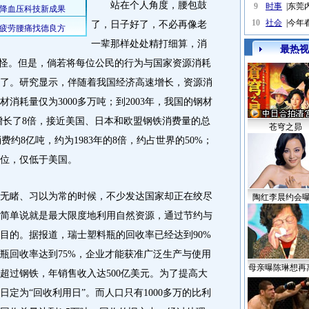
站在个人角度，腰包鼓
9
时事
|
东莞
10
社会
|
今年
了，日子好了，不必再像老
一辈那样处处精打细算，消
最热视
小怪。但是，倘若将每位公民的行为与国家资源消耗
了。研究显示，伴随着我国经济高速增长，资源消
材消耗量仅为3000多万吨；到2003年，我国的钢材
年增长了8倍，接近美国、日本和欧盟钢铁消费量的总
苍穹之昴
费约8亿吨，约为1983年的8倍，约占世界的50%；
位，仅低于美国。
睹、习以为常的时候，不少发达国家却正在绞尽
陶红李晨约会
简单说就是最大限度地利用自然资源，通过节约与
目的。据报道，瑞士塑料瓶的回收率已经达到90%
瓶回收率达到75%，企业才能获准广泛生产与使用
母亲曝陈琳想再
超过钢铁，年销售收入达500亿美元。为了提高大
日定为“回收利用日”。而人口只有1000多万的比利