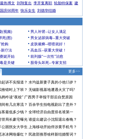
最热博文
刘翔复出
李开复离职
轮胎特保案
建
国庆60周年
快乐女生
刘德华结婚
瘦(视频)
男人补肾--让女人满足
猝死(图)
男女泌尿病毒--重大突破
”抢购
皮肤顽癣--喷喷就好！
--新疗法
高血压--获重大突破！
赛妮开始
前列腺“一次性”治愈
毒是关键
股骨头坏死--专家支招
更多>>
怡起诉不实报道？
水均益新妻子真的小他13岁？
拟推错时上下班？
无锡影视基地遭遇火灾了吗?
乌鸦咋读“夜校”
广西男子举报干部后自焚原因
期间有几次寒流？
百余学生拍电视剧出了意外？
临客最低多少钱？
全球经济自由度排名谁第一
房管局长豪宅曝光
谁提出建议小沈阳退出春晚？
不公困扰女大学生
上海移动开始停涉黄手机号？
范冰冰网络爆红？
民政部推荐啥样新结婚誓词？