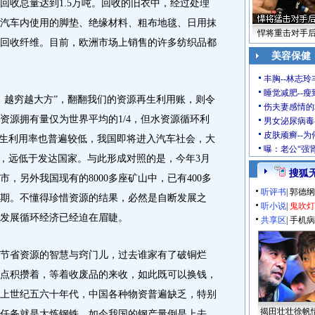
回收总量达到1.5万吨。回收的旧衣中，经过处理
汽车内使用的脚垫、绝缘材料、粗布地毯、日用抹
悍将重击对手
回收纤维。目前，欧洲市场上销售的许多纺织品都
美容保健
丰胸--林志
睡觉减肥--瘦
越穷越大方”，翻翻我们的资源再生利用账，则令
伤夫妻感情的
资源拥有量仅为世界平均的1/4，但水资源循环利
男女泌尿病毒
皮肤顽癣--
再生利用率也普遍较低，我国即将进入汽车社会，大
曝：老公“强
右，远低于发达国家。与此形成对照的是，今年3月
搜狐
市，另外我国现有的8000多座矿山中，已有400多
听评书
|
郭德纲
期。不懂得珍惜资源的结果，必然是自断发展之
听小说
|
鬼吹灯
发展循环经济已经迫在眉睫。
共享区
|
手机病
省资源的智慧与窍门儿，过去谁家有了破铜烂
点积攒着，等着收废品的来收，如此既可以换钱，
上世纪五六十年代，中国各种物资普遍缺乏，特别
揭田壮壮徐帆
任务就是大炼钢铁。如今我国的钢产量倒是上去