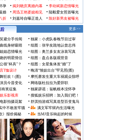
怀孕
揭刘晓庆离婚内幕
李幼斌新恋情曝光
逼婚
周迅王艳婆媳相见
陆毅爱女照首曝光
八折
刘嘉玲自曝正造人
陈好新男友被曝光
更多>>
后
笑避分手传闻
独家：小虎队春晚节目过审
曲线身材吸睛
组图：张学友跪地认曾志伟
姐姐恋情曝光
组图：奥兰多女友泳装写真
吻的明星情侣
组图：盘点各版观世音
公很“杯具”？
组图：女星集体发“婚”了
言T恤设计
晚清“雏妓出台”罕见照(图)
舞狂欢！(图)
摩托赛发生重大车祸观众惊呼
》演员今昔变化
网络版杜拉拉为爱辞职
瞬间有奖征集
独家辟谣：翁帆根本没怀孕
娱乐影视库
搜狐娱乐招聘：加入我们吧！
电影拍摄花絮
舒淇拍游戏写真造型百变鬼马
实中不敢发牢骚
满文军牢狱内生活曝光
歌》报价揭秘
当MJ音乐响起的时候