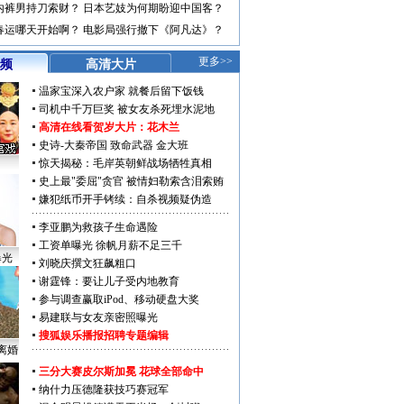
内裤男持刀索财？
日本艺妓为何期盼迎中国客？
春运哪天开始啊？
电影局强行撤下《阿凡达》？
更多>>
频
高清大片
温家宝深入农户家 就餐后留下饭钱
司机中千万巨奖 被女友杀死埋水泥地
高清在线看贺岁大片：
花木兰
史诗-大秦帝国
致命武器
金大班
惊天揭秘：毛岸英朝鲜战场牺牲真相
史上最"委屈"贪官 被情妇勒索含泪索贿
嫌犯纸币开手铐续：自杀视频疑伪造
李亚鹏为救孩子生命遇险
工资单曝光 徐帆月薪不足三千
曝光
刘晓庆撰文狂飙粗口
谢霆锋：要让儿子受内地教育
参与调查赢取iPod、移动硬盘大奖
易建联与女友亲密照曝光
搜狐娱乐播报招聘专题编辑
离婚
三分大赛皮尔斯加冕 花球全部命中
纳什力压德隆获技巧赛冠军