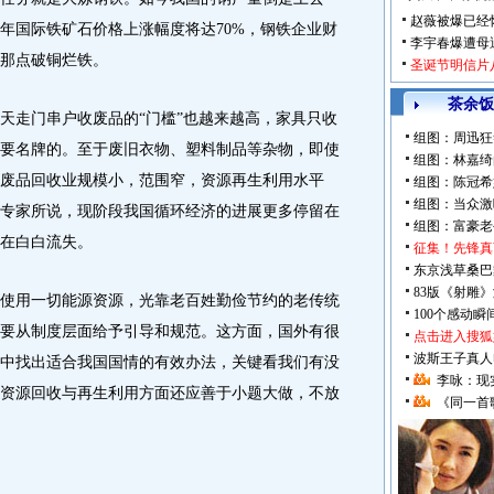
赵薇被爆已经
年国际铁矿石价格上涨幅度将达70%，钢铁企业财
李宇春爆遭母
那点破铜烂铁。
圣诞节明信片
茶余饭
走门串户收废品的“门槛”也越来越高，家具只收
组图：周迅狂
要名牌的。至于废旧衣物、塑料制品等杂物，即使
组图：林嘉绮
废品回收业规模小，范围窄，资源再生利用水平
组图：陈冠希
组图：当众激
专家所说，现阶段我国循环经济的进展更多停留在
组图：富豪老
在白白流失。
征集！先锋真
东京浅草桑巴
83版《射雕
用一切能源资源，光靠老百姓勤俭节约的老传统
100个感动
要从制度层面给予引导和规范。这方面，国外有很
点击进入搜狐
波斯王子真人
中找出适合我国国情的有效办法，关键看我们有没
李咏：现
资源回收与再生利用方面还应善于小题大做，不放
《同一首