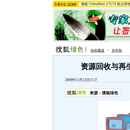
搜狐
ChinaRen
17173
焦点房
绿色频道
>
衣年轮
资源回收与再
2009年11月12日11:27
来源：
搜狐绿色