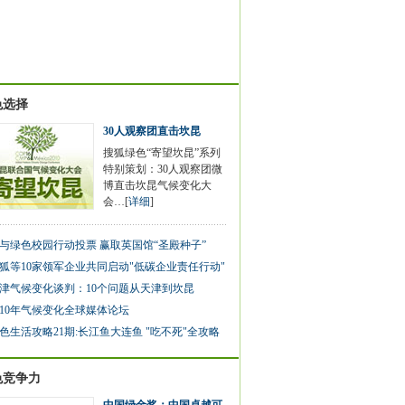
色选择
30人观察团直击坎昆
搜狐绿色“寄望坎昆”系列
特别策划：30人观察团微
博直击坎昆气候变化大
会…[
详细
]
与绿色校园行动投票 赢取英国馆“圣殿种子”
狐等10家领军企业共同启动"低碳企业责任行动"
津气候变化谈判：10个问题从天津到坎昆
010年气候变化全球媒体论坛
色生活攻略21期:长江鱼大连鱼 "吃不死"全攻略
色竞争力