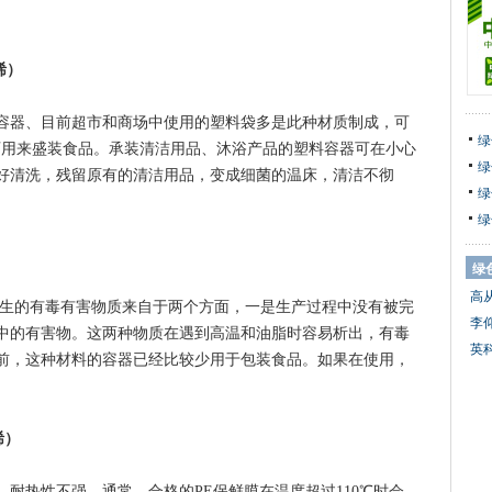
烯）
器、目前超市和商场中使用的塑料袋多是此种材质制成，可
绿
袋可用来盛装食品。承装清洁用品、沐浴产品的塑料容器可在小心
绿
好清洗，残留原有的清洁用品，变成细菌的温床，清洁不彻
绿
绿
绿
高
生的有毒有害物质来自于两个方面，一是生产过程中没有被完
李
中的有害物。这两种物质在遇到高温和油脂时容易析出，有毒
英
前，这种材料的容器已经比较少用于包装食品。如果在使用，
烯）
热性不强，通常，合格的PE保鲜膜在温度超过110℃时会