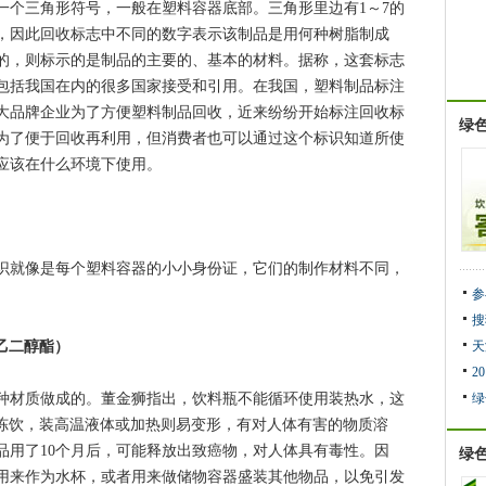
三角形符号，一般在塑料容器底部。三角形里边有1～7的
，因此回收标志中不同的数字表示该制品是用何种树脂制成
的，则标示的是制品的主要的、基本的材料。据称，这套标志
包括我国在内的很多国家接受和引用。在我国，塑料制品标注
大品牌企业为了方便塑料制品回收，近来纷纷开始标注回收标
绿
为了便于回收再利用，但消费者也可以通过这个标识知道所使
应该在什么环境下使用。
就像是每个塑料容器的小小身份证，它们的制作材料不同，
参
搜
酸乙二醇酯）
天
2
材质做成的。董金狮指出，饮料瓶不能循环使用装热水，这
绿
或冻饮，装高温液体或加热则易变形，有对人体有害的物质溶
品用了10个月后，可能释放出致癌物，对人体具有毒性。因
绿
用来作为水杯，或者用来做储物容器盛装其他物品，以免引发