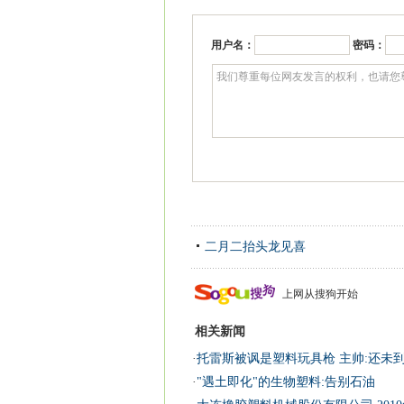
用户名：
密码：
二月二抬头龙见喜
上网从搜狗开始
相关新闻
·
托雷斯被讽是塑料玩具枪 主帅:还未
·
"遇土即化"的生物塑料:告别石油