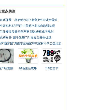
日重点关注
京环保局：将启动PM2.5监测 PM10近年最低
空碳税料3月开征 中美航空业拟向欧盟抗税
兰仕被曝质量问题严重 能效虚标成潜规则
色榜样19: 蒙牛致癌门引发食品安全忧虑
&D"筑梦团"湖南宁远柏家坪沈家村小学公益纪实
色产经观察
绿色生活攻略
789艺文节