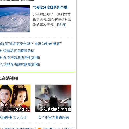
气候变冷变暖再起争端
北半球出现了一系列异常
低温天气,怎么解释这种极
端的寒冷天气…[
详细
]
虫眼菜”食用更安全吗？ 专家为您来“解毒”
0种保健品背后暗藏杀机
种食物增强皮肤弹性(组图)
心这些食物越吃越黑(组图)
狐高清视频
网络首播-美人心计
女子浴室内惨遭杀害