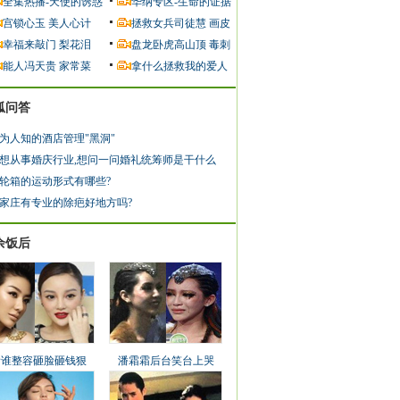
全集热播-天使的诱惑
华纳专区-生命的证据
宫锁心玉
美人心计
拯救女兵司徒慧
画皮
幸福来敲门
梨花泪
盘龙卧虎高山顶
毒刺
能人冯天贵
家常菜
拿什么拯救我的爱人
狐问答
为人知的酒店管理"黑洞"
想从事婚庆行业,想问一问婚礼统筹师是干什么
轮箱的运动形式有哪些?
家庄有专业的除疤好地方吗?
余饭后
看谁整容砸脸砸钱狠
潘霜霜后台笑台上哭