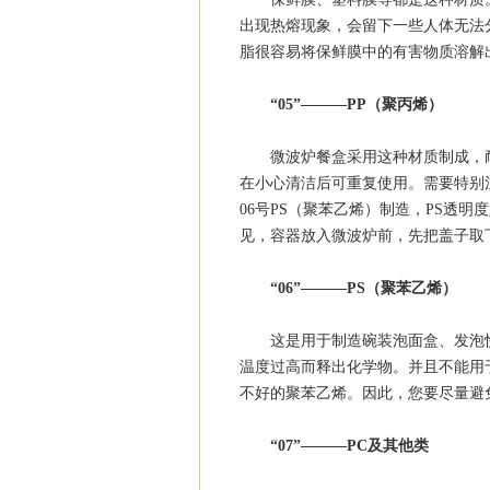
出现热熔现象，会留下一些人体无法
脂很容易将保鲜膜中的有害物质溶解
“05”———PP（聚丙烯）
微波炉餐盒采用这种材质制成，耐1
在小心清洁后可重复使用。需要特别注
06号PS（聚苯乙烯）制造，PS透
见，容器放入微波炉前，先把盖子取
“06”———PS（聚苯乙烯）
这是用于制造碗装泡面盒、发泡快
温度过高而释出化学物。并且不能用
不好的聚苯乙烯。因此，您要尽量避
“07”———PC及其他类