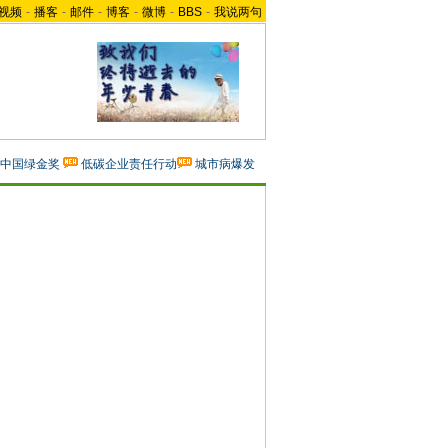
视频
-
播客
-
邮件
-
博客
-
微博
-
BBS
-
我说两句
中国绿金奖
低碳企业责任行动
城市病爆发