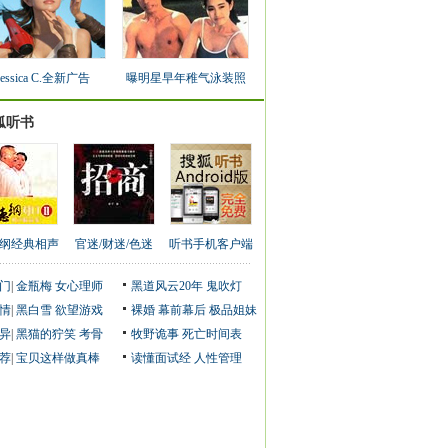
Jessica C.全新广告
曝明星早年稚气泳装照
狐听书
纲经典相声
官迷/财迷/色迷
听书手机客户端
门
|
金瓶梅
女心理师
黑道风云20年
鬼吹灯
情
|
黑白雪
欲望游戏
裸婚
幕前幕后
极品姐妹
异
|
黑猫的狞笑
考骨
牧野诡事
死亡时间表
荐
|
宝贝这样做真棒
读懂面试经
人性管理