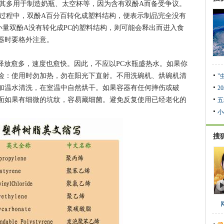
多用于制造奶瓶、太空杯等，因为含有双酚A而备受争议。
的过程中，双酚A百分百转化成塑料结构，便表示制品完全没有
小量双酚A没有转化成PC的塑料结构，则可能会释出而进入食
器时要格外注意。
放愈多，速度也愈快。因此，不应以PC水瓶盛热水。如果你
风险：使用时勿加热，勿在阳光下直射。不用洗碗机、烘碗机清
"
加温水清洗，在室温中自然烘干。如果容器有任何摔伤或破
2
面如果有细微的坑纹，容易藏细菌。避免反复使用已经老化的
五
小
搜