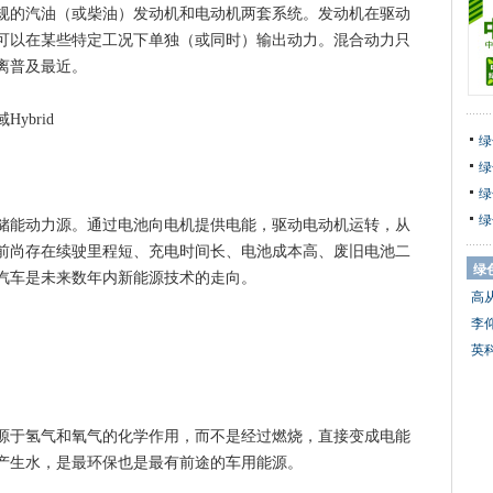
的汽油（或柴油）发动机和电动机两套系统。发动机在驱动
可以在某些特定工况下单独（或同时）输出动力。混合动力只
离普及最近。
brid
绿
绿
绿
绿
能动力源。通过电池向电机提供电能，驱动电动机运转，从
前尚存在续驶里程短、充电时间长、电池成本高、废旧电池二
绿
汽车是未来数年内新能源技术的走向。
高
李
英
于氢气和氧气的化学作用，而不是经过燃烧，直接变成电能
产生水，是最环保也是最有前途的车用能源。