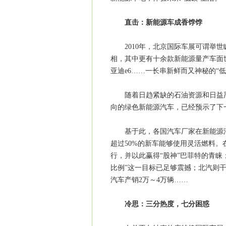
直击：新能源车成香饽饽
2010年，北京国际车展可谓举世
相，其中更有十余款新能源量产车面世，奥迪e
亚迪e6……一长串新鲜而又神秘的“
随着日趋紧缺的石油资源和日益严
向的绿色新能源汽车，已经预示了下
基于此，各国汽车厂家在新能源汽车
超过50%的新车能够使用灵活燃料
行，并以此赢得“股神”巴菲特的青睐；
比例”这一目标已足够震撼；北汽则
汽车产销2万～4万辆……
冷思：三分热度，七分困惑