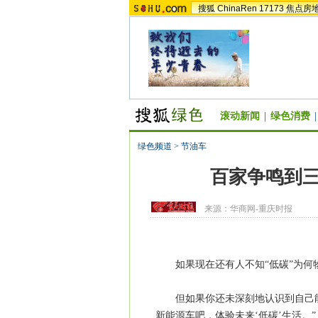
搜狐
ChinaRen
17173
焦点房
滚动新闻
|
绿色消费
|
绿色频道
>
节油车
百家争鸣到三
来源：
华商网-重庆时报
如果现在还有人不知“低碳”为何物
但如果你还未深刻地认识到自己能为
新能源车吧，体验未来‘低碳’生活。”