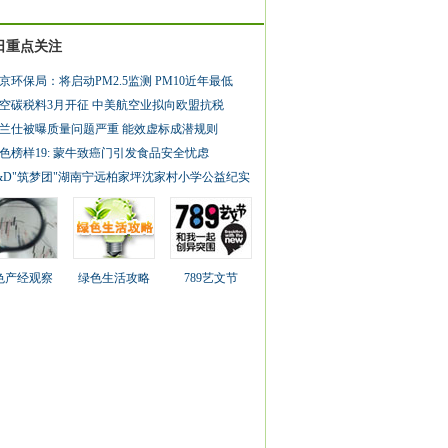
日重点关注
京环保局：将启动PM2.5监测 PM10近年最低
空碳税料3月开征 中美航空业拟向欧盟抗税
兰仕被曝质量问题严重 能效虚标成潜规则
色榜样19: 蒙牛致癌门引发食品安全忧虑
&D"筑梦团"湖南宁远柏家坪沈家村小学公益纪实
色产经观察
绿色生活攻略
789艺文节