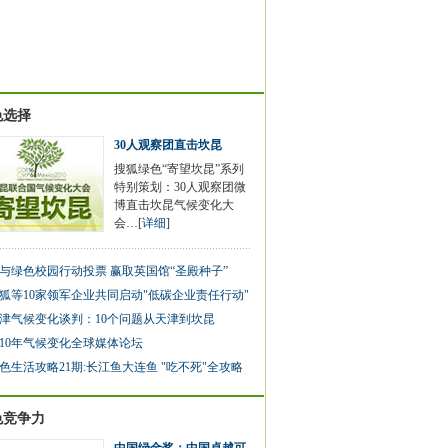
色选择
30人观察团直击坎昆
搜狐绿色“寄望坎昆”系列
特别策划：30人观察团微
博直击坎昆气候变化大
会…[
详细
]
与绿色校园行动投票 赢取英国馆“圣殿种子”
狐等10家领军企业共同启动"低碳企业责任行动"
津气候变化谈判：10个问题从天津到坎昆
010年气候变化全球媒体论坛
色生活攻略21期:长江鱼大连鱼 "吃不死"全攻略
色竞争力