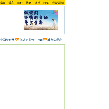
视频
-
播客
-
邮件
-
博客
-
微博
-
BBS
-
我说两句
中国绿金奖
低碳企业责任行动
城市病爆发