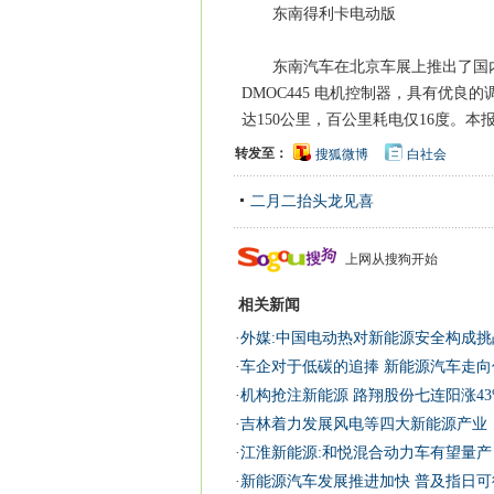
东南得利卡电动版
东南汽车在北京车展上推出了国内首
DMOC445 电机控制器，具有优
达150公里，百公里耗电仅16度。本报
转发至：
搜狐微博
白社会
二月二抬头龙见喜
上网从搜狗开始
相关新闻
·
外媒:中国电动热对新能源安全构成挑
·
车企对于低碳的追捧 新能源汽车走向
·
机构抢注新能源 路翔股份七连阳涨43
·
吉林着力发展风电等四大新能源产业
·
江淮新能源:和悦混合动力车有望量产
·
新能源汽车发展推进加快 普及指日可