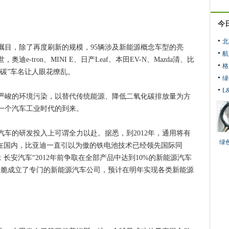
今
北
瞩目，除了再度刷新的规模，95辆涉及新能源概念车型的亮
航
-tron、MINI E、日产Leaf、本田EV-N、Mazda清、比
格
低碳”车名让人眼花缭乱。
绿
L
峻的环境污染，以替代传统能源、降低二氧化碳排放量为方
一个汽车工业时代的到来。
的研发投入上可谓全力以赴。据悉，到2012年，通用将有
绿
。在国内，比亚迪一直引以为傲的铁电池技术已经领先国际同
长安汽车“2012年前争取在全部产品中达到10%的新能源汽车
干脆成立了专门的新能源汽车公司，预计在明年实现各类新能源