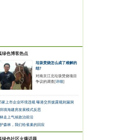
狐绿色博客热点
垃圾焚烧怎么成了难解的
结?
对南京江北垃圾焚烧项目
争议的调查[
详细
]
75家上市企业环境违规 曝港交所披露规则漏洞
圳填海建房发展模式反思
林走上气候政治前沿
护森林，我们给雀巢的回应
狐绿色社区火爆话题