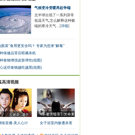
气候变冷变暖再起争端
北半球出现了一系列异常
低温天气,怎么解释这种极
端的寒冷天气…[
详细
]
虫眼菜”食用更安全吗？ 专家为您来“解毒”
0种保健品背后暗藏杀机
种食物增强皮肤弹性(组图)
心这些食物越吃越黑(组图)
狐高清视频
网络首播-美人心计
女子浴室内惨遭杀害