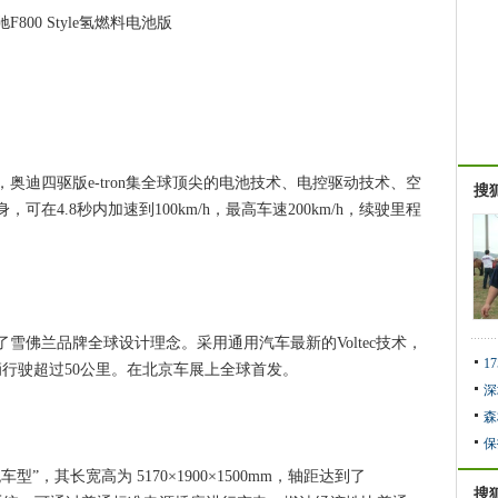
800 Style氢燃料电池版
迪四驱版e-tron集全球顶尖的电池技术、电控驱动技术、空
搜
在4.8秒内加速到100km/h，最高车速200km/h，续驶里程
现了雪佛兰品牌全球设计理念。采用通用汽车最新的Voltec技术，
1
行驶超过50公里。在北京车展上全球首发。
深
森
保
其长宽高为 5170×1900×1500mm，轴距达到了
搜