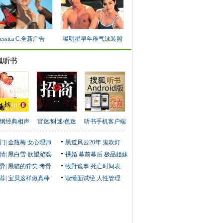
Jessica C.全新广告
曝明星早年稚气泳装照
狐听书
纲经典相声
官迷/财迷/色迷
听书手机客户端
门
|
金瓶梅
女心理师
黑道风云20年
鬼吹灯
情
|
黑白雪
欲望游戏
裸婚
幕前幕后
极品姐妹
异
|
黑猫的狞笑
考骨
牧野诡事
死亡时间表
荐
|
宝贝这样做真棒
读懂面试经
人性管理