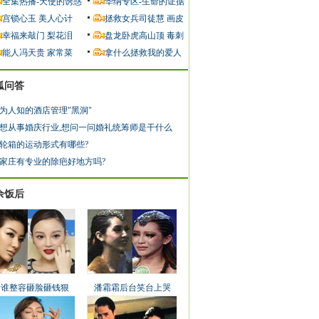
全集热播-天使的诱惑
华纳专区-生命的证据
宫锁心玉
美人心计
拯救女兵司徒慧
画皮
幸福来敲门
梨花泪
盘龙卧虎高山顶
毒刺
能人冯天贵
家常菜
拿什么拯救我的爱人
狐问答
为人知的酒店管理"黑洞"
想从事婚庆行业,想问一问婚礼统筹师是干什么
轮箱的运动形式有哪些?
家庄有专业的除疤好地方吗?
余饭后
看谁整容砸脸砸钱狠
潘霜霜后台笑台上哭