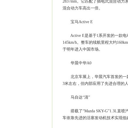
2837mm。它匹配了插电式混合动
混合动力车高出一倍。
宝马Active E
Active E是基于1系开发的一款
145km/h。整车的续航里程大约160
于明年进入中国市场。
华晨中华A0
北京车展上，华晨汽车首发的一款
3米左右，但内部应用了先进合理的人
马自达“清”
搭载了“Mazda SKY-G”1.3
车依靠先进的活塞发动机技术实现低