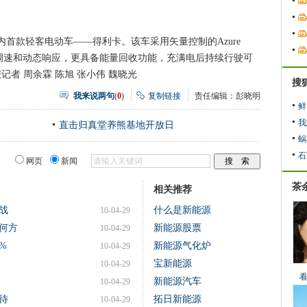
款轻客电动车——得利卡。该车采用矢量控制的Azure
良的调速和动态响应，更具备能量回收功能，充满电后持续行驶可
记者 周余霖 陈旭 张小伟 魏晓光
搜
我来说两句
(
0
)
复制链接
责任编辑：彭晓明
鲜
我
直击归真堂养熊基地开放日
蜗
石
网页
新闻
茶
相关推荐
战
什么是新能源
10-04-29
何方
新能源股票
10-04-29
%
新能源气化炉
10-04-29
宝新能源
10-04-29
新能源汽车
10-04-29
待
拓日新能源
10-04-29