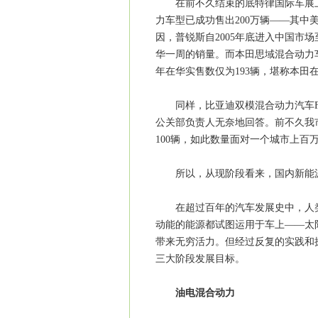
在前不久结束的底特律国际车展上
力车型已成功售出200万辆——其
因，普锐斯自2005年底进入中国市
华一周的销量。而本田思域混合动力
年在华实售数仅为193辆，堪称本田
同样，比亚迪双模混合动力汽车F3
公关部负责人无奈地回答。前不久我市
100辆，如此数量面对一个城市上百
所以，从现阶段看来，国内新能源
在超过百年的汽车发展史中，人类
动能的能源都试图运用于车上——太
带来无穷活力。但经过反复的实践和
三大阶段发展目标。
油电混合动力