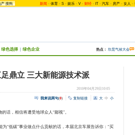
地产
搜狗
新闻
-
体育
-
S
-
娱乐
-
V
-
财经
-
IT
-
汽车
-
房产
-
女人
-
绿色选择
|
绿色企业
热点：
坎昆气候大会
足鼎立 三大新能源技术派
2010年04月29日10:05
我来说两句
(
0
)
复制链接
大
中
小
的话，相信将遭受地球众人“鄙视”。
“低碳”事业做点什么贡献的话，本届北京车展告诉你：“买