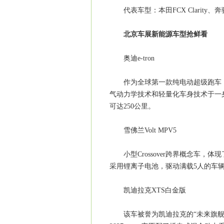
代表车型：本田FCX Clarity、奔驰F
北京车展新能源车型抢鲜看
奥迪e-tron
作为全球第一款纯电动超级跑车，奥
气动力学技术和轻量化车身技术于一身，可
可达250公里。
雪佛兰Volt MPV5
小型Crossover跨界概念车，体
采用锂离子电池，驱动满载5人的车辆
凯迪拉克XTS白金版
该车被誉为凯迪拉克的“未来旗舰车型”，