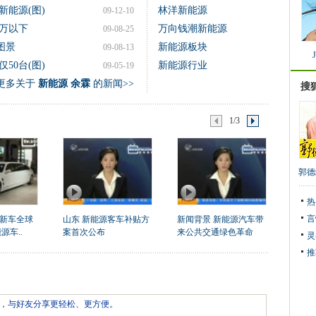
能源(图)
林洋新能源
09-12-10
0万以下
万向钱潮新能源
09-08-25
图景
新能源板块
09-08-13
50台(图)
新能源行业
09-05-19
更多关于
新能源 余霖
的新闻>>
搜
1/3
郭德
热
言
款新车全球
山东 新能源客车补贴方
新闻背景 新能源汽车带
源车..
案首次公布
来公共交通绿色革命
灵
推