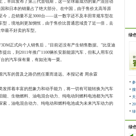
，丰田发布了第三代普锐斯，这一全球最成功的量产混合动
中美国和日本的销量占了绝大部分。在中国，由于售价太高等原
场至今，总销量不足3000台——这一数字还不及丰田常规车型在
车型，境地则更加惆怅，由于售价比普通思域贵了近一倍，去
在华最不好卖的车型。
绿
DM正式向个人销售后，“目前还没有产生销售数据。”比亚迪
提出，到2011年推广1100辆长安新能源汽车，但私人用车仅
万台的汽车保有量，有如沧海一粟。
汽车的普及之路仍然任重而道远。本报记者 周余霖
参
发挥着丰富的想象力和动手能力，将一切有可能转换为汽车
搜
阳能、生物燃料、油电混合动力、纯电动到燃料电池都为汽车
天
探索，油电混合动力、纯电动和燃料电池成为未来汽车动力的
2
绿
绿