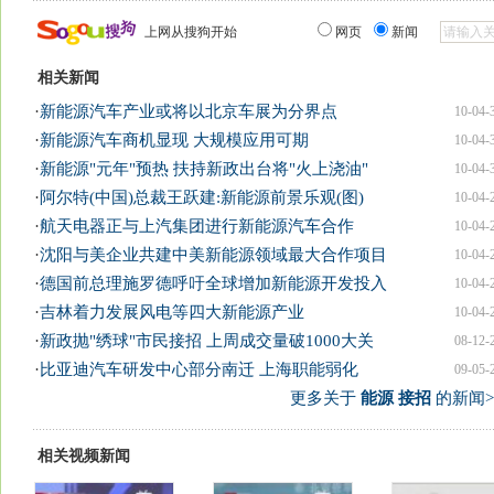
上网从搜狗开始
网页
新闻
相关新闻
·
新能源汽车产业或将以北京车展为分界点
10-04-
·
新能源汽车商机显现 大规模应用可期
10-04-
·
新能源"元年"预热 扶持新政出台将"火上浇油"
10-04-
·
阿尔特(中国)总裁王跃建:新能源前景乐观(图)
10-04-
·
航天电器正与上汽集团进行新能源汽车合作
10-04-
·
沈阳与美企业共建中美新能源领域最大合作项目
10-04-
·
德国前总理施罗德呼吁全球增加新能源开发投入
10-04-
·
吉林着力发展风电等四大新能源产业
10-04-
·
新政抛"绣球"市民接招 上周成交量破1000大关
08-12-
·
比亚迪汽车研发中心部分南迁 上海职能弱化
09-05-
更多关于
能源 接招
的新闻>
相关视频新闻