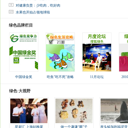
9
对健康负责：少吃肉，吃好肉
10
水果也开始占领地球啦
绿色品牌栏目
中国绿金奖
吃鱼"吃不死"攻略
11月论坛
20
绿色·大视野
星厨汇 上海站晚宴
做一个谦谦“菌”子
座头鲸加利福尼亚