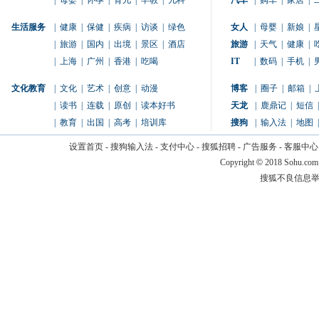
|
母婴
|
怀孕
|
育儿
|
早教
|
儿科
汽车
|
购车
|
家居
|
生活服务
|
健康
|
保健
|
疾病
|
访谈
|
绿色
女人
|
母婴
|
新娘
|
|
旅游
|
国内
|
出境
|
景区
|
酒店
旅游
|
天气
|
健康
|
|
上海
|
广州
|
香港
|
吃喝
IT
|
数码
|
手机
|
文化教育
|
文化
|
艺术
|
创意
|
动漫
博客
|
圈子
|
邮箱
|
|
读书
|
连载
|
原创
|
读本好书
天龙
|
鹿鼎记
|
短信
|
|
教育
|
出国
|
高考
|
培训库
搜狗
|
输入法
|
地图
|
设置首页
-
搜狗输入法
-
支付中心
-
搜狐招聘
-
广告服务
-
客服中心
Copyright
©
2018 Sohu.com
搜狐不良信息