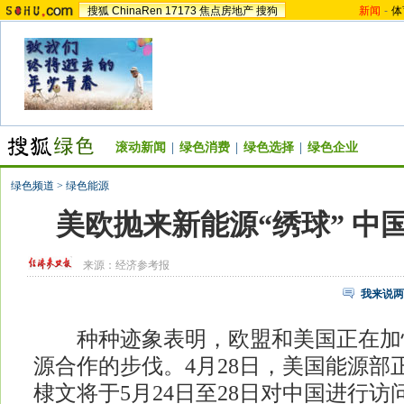
搜狐
ChinaRen
17173
焦点房地产
搜狗
新闻
-
体
滚动新闻
|
绿色消费
|
绿色选择
|
绿色企业
绿色频道
>
绿色能源
美欧抛来新能源“绣球” 中
来源：
经济参考报
我来说两
种种迹象表明，欧盟和美国正在加
源合作的步伐。4月28日，美国能源部
棣文将于5月24日至28日对中国进行访