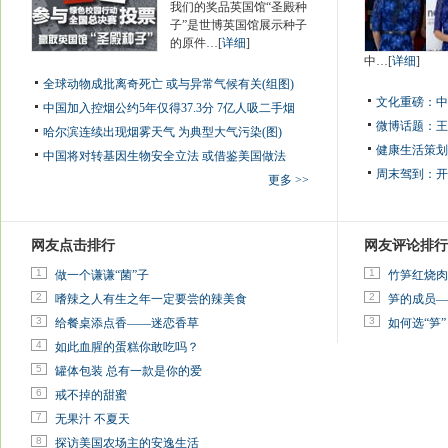
我们的奖品英国馆“圣殿种
子”是世博英国馆展示种子
的原件…[
详细
]
中…[
详细
]
全球动物成批离奇死亡 或与异常气候有关(组图)
文化重磅：
中
中国加入控烟公约5年仅得37.3分 7亿人吸二手烟
微博话题：
王
哈尔滨连续出现烟雾天气 为典型大气污染(图)
健康生活策划
中国将对转基因生物安全立法 或借鉴美国做法
周末驾到：
开
更多 >>
网友点击排行
网友评论排行
1
1
做一个谦谦“菌”子
竹笋红烧肉
2
2
嗜辣之人有生之年一定要尝的辣美食
笋的成员—
3
3
给餐桌添点香——迷恋香草
如何选“笋”
4
如此血腥的蛋糕你敢吃吗？
5
罐体包装 总有一款是你的爱
6
戒不掉的甜蜜
7
无果汁 不夏天
8
探访美国农场主的安逸生活