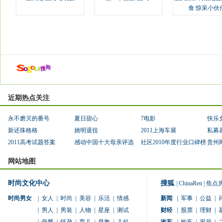
食 惊呆小伙
近期热点关注
永不磨灭的番号
夏日甜心
7电影
快乐
新还珠格格
姚明退役
2011上海车展
私募
2011高考试题答案
感动中国十大母亲评选
社区2010年度行业口碑榜
贵州
网站地图
时尚文化中心
搜狐
|
ChinaRen
|
焦点
时尚男女
|
女人
|
时尚
|
美容
|
乐活
|
情感
新闻
|
军事
|
公益
|
|
男人
|
男装
|
人物
|
星座
|
测试
财经
|
股票
|
理财
|