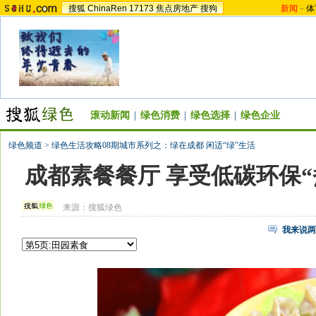
搜狐
ChinaRen
17173
焦点房地产
搜狗
新闻
-
体
滚动新闻
|
绿色消费
|
绿色选择
|
绿色企业
绿色频道
>
绿色生活攻略08期城市系列之：绿在成都 闲适“绿”生活
成都素餐餐厅 享受低碳环保“
来源：
搜狐绿色
我来说两