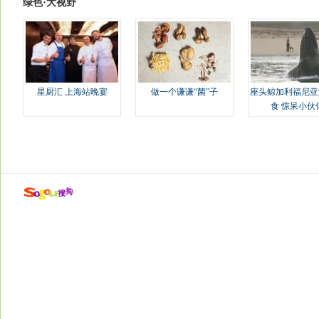
绿色·大视野
星厨汇 上海站晚宴
做一个谦谦“菌”子
座头鲸加利福尼亚
食 惊呆小伙