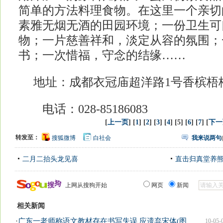
简单的方法料理食物。在这里一个亲切
素雅无烟无酒的田园环境；一份卫生可
物；一片慈善祥和，淡定从容的氛围；
书；一次惜福，守念的结缘……
地址：成都衣冠庙超洋路1号香槟梧
电话：028-85186083
[
上一页
] [
1
] [
2
] [
3
] [
4
] [5] [
6
] [
7
] [
下一
转发至：
搜狐微博
白社会
我来说两句
二月二抬头龙见喜
直击归真堂养
上网从搜狗开始
网页
新闻
相关新闻
·
广东一老师称语文教材存在书写失误 应遗弃宋体(图
10-05-