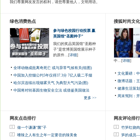
我们尊重网友发言的权利，请您尊重他人，文明用语。
绿色消费热点
搜狐时尚文化
参与绿色校园行动投票 赢
英国馆“圣殿种子”
我们的奖品英国馆“圣殿种
子”是世博英国馆展示种子
的原件…[
详细
]
中…[
详细
]
全球动物成批离奇死亡 或与异常气候有关(组图)
文化重磅：
中
中国加入控烟公约5年仅得37.3分 7亿人吸二手烟
微博话题：
王
哈尔滨连续出现烟雾天气 为典型大气污染(图)
健康生活策划
中国将对转基因生物安全立法 或借鉴美国做法
周末驾到：
开
更多 >>
网友点击排行
网友评论排行
1
1
做一个谦谦“菌”子
竹笋红烧肉
2
2
嗜辣之人有生之年一定要尝的辣美食
笋的成员—