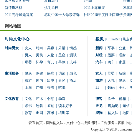
永不磨灭的番号
夏日甜心
7电影
快乐
新还珠格格
姚明退役
2011上海车展
私募
2011高考试题答案
感动中国十大母亲评选
社区2010年度行业口碑榜
贵州
网站地图
时尚文化中心
搜狐
|
ChinaRen
|
焦点
时尚男女
|
女人
|
时尚
|
美容
|
乐活
|
情感
新闻
|
军事
|
公益
|
|
男人
|
男装
|
人物
|
星座
|
测试
财经
|
股票
|
理财
|
|
母婴
|
怀孕
|
育儿
|
早教
|
儿科
汽车
|
购车
|
家居
|
生活服务
|
健康
|
保健
|
疾病
|
访谈
|
绿色
女人
|
母婴
|
新娘
|
|
旅游
|
国内
|
出境
|
景区
|
酒店
旅游
|
天气
|
健康
|
|
上海
|
广州
|
香港
|
吃喝
IT
|
数码
|
手机
|
文化教育
|
文化
|
艺术
|
创意
|
动漫
博客
|
圈子
|
邮箱
|
|
读书
|
连载
|
原创
|
读本好书
天龙
|
鹿鼎记
|
短信
|
|
教育
|
出国
|
高考
|
培训库
搜狗
|
输入法
|
地图
|
设置首页
-
搜狗输入法
-
支付中心
-
搜狐招聘
-
广告服务
-
客服中心
Copyright
©
2018 Sohu.com