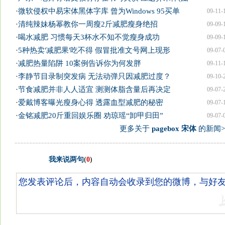
·
微软侵权中易宋体黑体字库 曾为Windows 95买单
09-11-
·
清纯辣妹杨幂教你一周瘦2斤减肥瘦身绝招
09-09-
·
喝水减肥 习惯每天3杯水不知不觉瘦身成功
09-09-
·
5种热卖'减肥果'吃不得 假冒批准文号网上现形
09-07-
·
减肥热量陷阱 10案例告诉你为何发胖
09-11-
·
李静节目录制突发病 无法动弹只因减肥过度？
09-10-
·
节食减肥并非人人适宜 测测体脂含量后再决定
09-07-
·
爱戴博客曝光瘦身心得 透露血型减肥的秘密
09-07-
·
金铭减肥20斤重回娱乐圈 劝琼瑶“卸甲归田”
09-07-
更多关于
pagebox 宋体
的新闻>
我来说两句
(
0
)