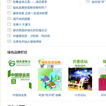
3
3
给餐桌添点香——迷恋香草
如何选“笋”
4
如此血腥的蛋糕你敢吃吗？
5
罐体包装 总有一款是你的爱
6
戒不掉的甜蜜
7
无果汁 不夏天
8
探访美国农场主的安逸生活
9
对健康负责：少吃肉，吃好肉
10
水果也开始占领地球啦
绿色品牌栏目
中国绿金奖
吃鱼"吃不死"攻略
11月论坛
20