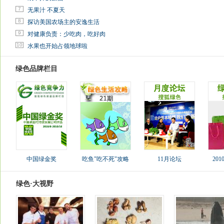
7
无果汁 不夏天
8
探访美国农场主的安逸生活
9
对健康负责：少吃肉，吃好肉
10
水果也开始占领地球啦
绿色品牌栏目
中国绿金奖
吃鱼"吃不死"攻略
11月论坛
20
绿色·大视野