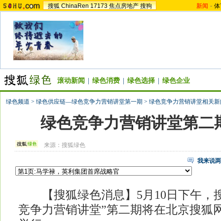
搜狐
ChinaRen
17173
焦点房地产
搜狗
新闻
-
体
滚动新闻
|
绿色消费
|
绿色选择
|
绿色企业
绿色频道
>
绿色供应链—绿色竞争力营销讲堂第一期
>
绿色竞争力营销讲堂相关新
绿色竞争力营销讲堂第二
来源：
搜狐绿色
我来说两
【搜狐绿色消息】5月10日下午，搜
竞争力营销讲堂”第二期将在北京搜狐