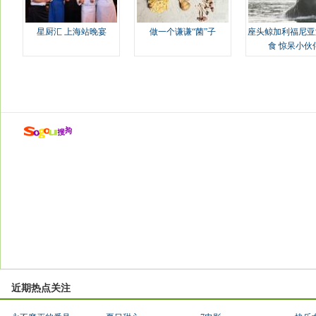
星厨汇 上海站晚宴
做一个谦谦“菌”子
座头鲸加利福尼亚
食 惊呆小伙
近期热点关注