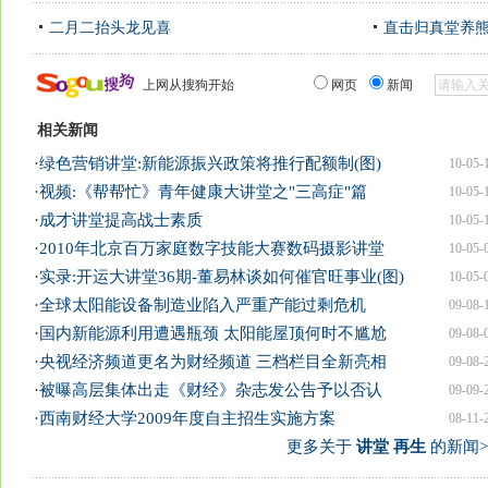
二月二抬头龙见喜
直击归真堂养
上网从搜狗开始
网页
新闻
相关新闻
·
绿色营销讲堂:新能源振兴政策将推行配额制(图)
10-05-
·
视频:《帮帮忙》青年健康大讲堂之"三高症"篇
10-05-
·
成才讲堂提高战士素质
10-05-
·
2010年北京百万家庭数字技能大赛数码摄影讲堂
10-05-
·
实录:开运大讲堂36期-董易林谈如何催官旺事业(图)
10-05-
·
全球太阳能设备制造业陷入严重产能过剩危机
09-08-
·
国内新能源利用遭遇瓶颈 太阳能屋顶何时不尴尬
09-08-
·
央视经济频道更名为财经频道 三档栏目全新亮相
09-08-
·
被曝高层集体出走《财经》杂志发公告予以否认
09-09-
·
西南财经大学2009年度自主招生实施方案
08-11-
更多关于
讲堂 再生
的新闻>