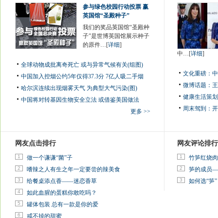
参与绿色校园行动投票 赢
英国馆“圣殿种子”
我们的奖品英国馆“圣殿种
子”是世博英国馆展示种子
的原件…[
详细
]
中…[
详细
]
全球动物成批离奇死亡 或与异常气候有关(组图)
文化重磅：
中
中国加入控烟公约5年仅得37.3分 7亿人吸二手烟
微博话题：
王
哈尔滨连续出现烟雾天气 为典型大气污染(图)
健康生活策划
中国将对转基因生物安全立法 或借鉴美国做法
周末驾到：
开
更多 >>
网友点击排行
网友评论排行
1
1
做一个谦谦“菌”子
竹笋红烧肉
2
2
嗜辣之人有生之年一定要尝的辣美食
笋的成员—
3
3
给餐桌添点香——迷恋香草
如何选“笋”
4
如此血腥的蛋糕你敢吃吗？
5
罐体包装 总有一款是你的爱
6
戒不掉的甜蜜