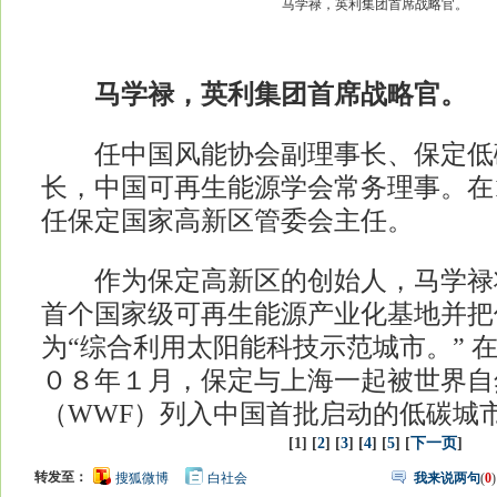
马学禄，英利集团首席战略官。
马学禄，英利集团首席战略官。
任中国风能协会副理事长、保定低
长，中国可再生能源学会常务理事。在19
任保定国家高新区管委会主任。
作为保定高新区的创始人，马学禄
首个国家级可再生能源产业化基地并把
为“综合利用太阳能科技示范城市。” 
０８年１月，保定与上海一起被世界自
（WWF）列入中国首批启动的低碳城
[1] [
2
] [
3
] [
4
] [
5
] [
下一页
]
转发至：
搜狐微博
白社会
我来说两句
(
0
)