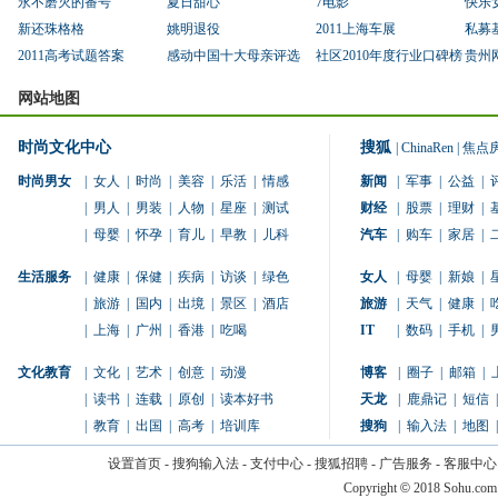
永不磨灭的番号
夏日甜心
7电影
快乐
新还珠格格
姚明退役
2011上海车展
私募
2011高考试题答案
感动中国十大母亲评选
社区2010年度行业口碑榜
贵州
网站地图
时尚文化中心
搜狐
|
ChinaRen
|
焦点
时尚男女
|
女人
|
时尚
|
美容
|
乐活
|
情感
新闻
|
军事
|
公益
|
|
男人
|
男装
|
人物
|
星座
|
测试
财经
|
股票
|
理财
|
|
母婴
|
怀孕
|
育儿
|
早教
|
儿科
汽车
|
购车
|
家居
|
生活服务
|
健康
|
保健
|
疾病
|
访谈
|
绿色
女人
|
母婴
|
新娘
|
|
旅游
|
国内
|
出境
|
景区
|
酒店
旅游
|
天气
|
健康
|
|
上海
|
广州
|
香港
|
吃喝
IT
|
数码
|
手机
|
文化教育
|
文化
|
艺术
|
创意
|
动漫
博客
|
圈子
|
邮箱
|
|
读书
|
连载
|
原创
|
读本好书
天龙
|
鹿鼎记
|
短信
|
|
教育
|
出国
|
高考
|
培训库
搜狗
|
输入法
|
地图
|
设置首页
-
搜狗输入法
-
支付中心
-
搜狐招聘
-
广告服务
-
客服中心
Copyright
©
2018 Sohu.com