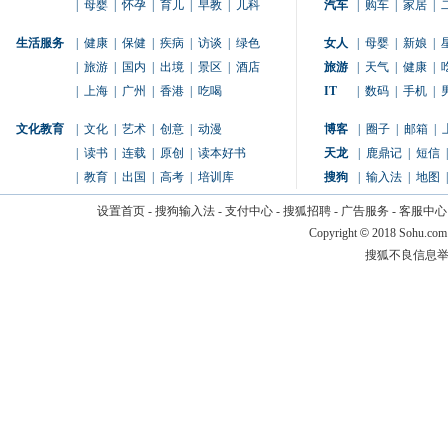
|
母婴
|
怀孕
|
育儿
|
早教
|
儿科
汽车
|
购车
|
家居
|
生活服务
|
健康
|
保健
|
疾病
|
访谈
|
绿色
女人
|
母婴
|
新娘
|
|
旅游
|
国内
|
出境
|
景区
|
酒店
旅游
|
天气
|
健康
|
|
上海
|
广州
|
香港
|
吃喝
IT
|
数码
|
手机
|
文化教育
|
文化
|
艺术
|
创意
|
动漫
博客
|
圈子
|
邮箱
|
|
读书
|
连载
|
原创
|
读本好书
天龙
|
鹿鼎记
|
短信
|
|
教育
|
出国
|
高考
|
培训库
搜狗
|
输入法
|
地图
|
设置首页
-
搜狗输入法
-
支付中心
-
搜狐招聘
-
广告服务
-
客服中心
Copyright
©
2018 Sohu.com
搜狐不良信息