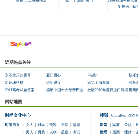
星厨汇 上海站晚宴
做一个谦谦“菌”子
座头鲸加利福尼亚
食 惊呆小伙
近期热点关注
永不磨灭的番号
夏日甜心
7电影
快乐
新还珠格格
姚明退役
2011上海车展
私募
2011高考试题答案
感动中国十大母亲评选
社区2010年度行业口碑榜
贵州
网站地图
时尚文化中心
搜狐
|
ChinaRen
|
焦点
时尚男女
|
女人
|
时尚
|
美容
|
乐活
|
情感
新闻
|
军事
|
公益
|
|
男人
|
男装
|
人物
|
星座
|
测试
财经
|
股票
|
理财
|