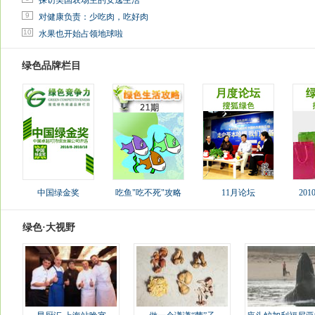
探访美国农场主的安逸生活
9
对健康负责：少吃肉，吃好肉
10
水果也开始占领地球啦
绿色品牌栏目
中国绿金奖
吃鱼"吃不死"攻略
11月论坛
20
绿色·大视野