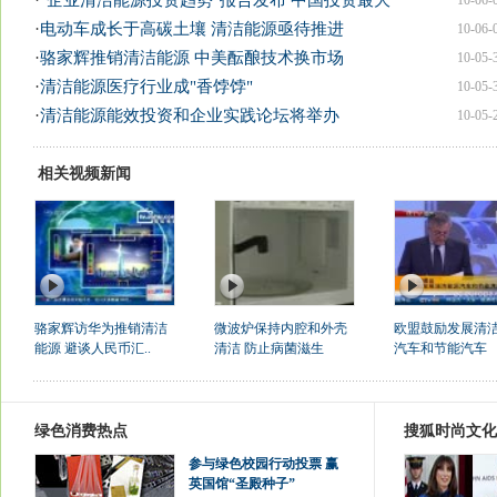
·
"企业清洁能源投资趋势"报告发布 中国投资最大
10-06-
·
电动车成长于高碳土壤 清洁能源亟待推进
10-06-
·
骆家辉推销清洁能源 中美酝酿技术换市场
10-05-
·
清洁能源医疗行业成"香饽饽"
10-05-
·
清洁能源能效投资和企业实践论坛将举办
10-05-
相关视频新闻
骆家辉访华为推销清洁
微波炉保持内腔和外壳
欧盟鼓励发展清
能源 避谈人民币汇..
清洁 防止病菌滋生
汽车和节能汽车
绿色消费热点
搜狐时尚文化
参与绿色校园行动投票 赢
英国馆“圣殿种子”