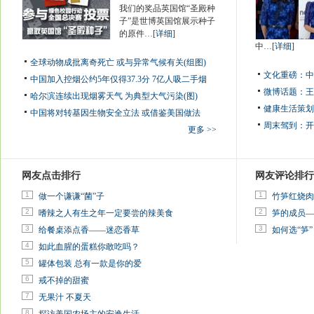
我们的奖品英国馆“圣殿种
子”是世博英国馆展示种子
的原件…[
详细
]
中…[
详细
]
全球动物成批离奇死亡 或与异常气候有关(组图)
文化重磅：
中
中国加入控烟公约5年仅得37.3分 7亿人吸二手烟
微博话题：
王
哈尔滨连续出现烟雾天气 为典型大气污染(图)
健康生活策划
中国将对转基因生物安全立法 或借鉴美国做法
周末驾到：
开
更多 >>
网友点击排行
网友评论排行
1
1
做一个谦谦“菌”子
竹笋红烧肉
2
2
嗜辣之人有生之年一定要尝的辣美食
笋的成员—
3
3
给餐桌添点香——迷恋香草
如何选“笋”
4
如此血腥的蛋糕你敢吃吗？
5
罐体包装 总有一款是你的爱
6
戒不掉的甜蜜
7
无果汁 不夏天
8