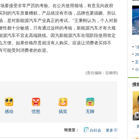
场要接受非常严厉的考验。在公共使用领域，有意见向政府
买到的汽车质量糟糕，产品就没有市场，品牌也要搞砸。所以
场，是对新能源汽车产业真正的考试。”王秉刚认为，个人对新
便性都十分敏感，只有通过这样的考核，新能源汽车才有大规
能源汽车不宜走高端路线。因为新能源汽车在现阶段使用肯定
么方便。如果价格昂贵就没有人购买。应该让消费者买得不
"
有可能受到消费者的欢迎。
2
五
小
(责任编辑：彭晓明)
搜
感动
愤怒
搞笑
无聊
转发至：
白社会
更多
开
心
人