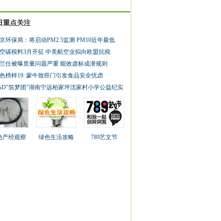
日重点关注
京环保局：将启动PM2.5监测 PM10近年最低
空碳税料3月开征 中美航空业拟向欧盟抗税
兰仕被曝质量问题严重 能效虚标成潜规则
色榜样19: 蒙牛致癌门引发食品安全忧虑
&D"筑梦团"湖南宁远柏家坪沈家村小学公益纪实
色产经观察
绿色生活攻略
789艺文节