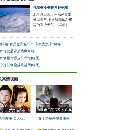
气候变冷变暖再起争端
北半球出现了一系列异常
低温天气,怎么解释这种极
端的寒冷天气…[
详细
]
虫眼菜”食用更安全吗？ 专家为您来“解毒”
0种保健品背后暗藏杀机
种食物增强皮肤弹性(组图)
心这些食物越吃越黑(组图)
狐高清视频
网络首播-美人心计
女子浴室内惨遭杀害