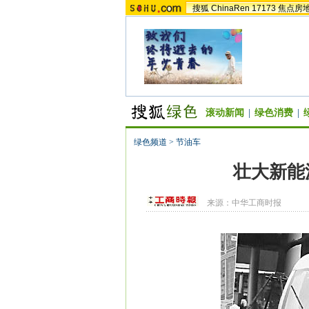
搜狐
ChinaRen
17173
焦点房
滚动新闻
|
绿色消费
|
绿色频道
>
节油车
壮大新能
来源：
中华工商时报