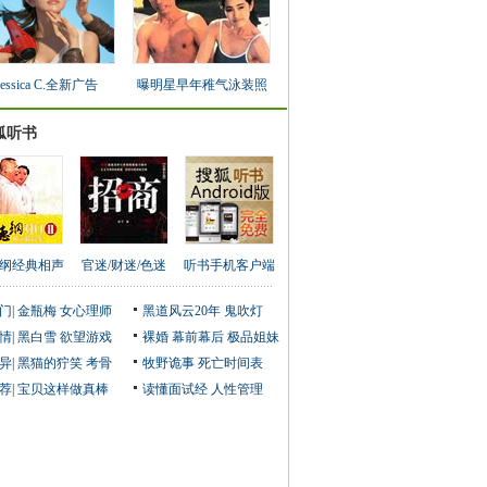
Jessica C.全新广告
曝明星早年稚气泳装照
狐听书
纲经典相声
官迷/财迷/色迷
听书手机客户端
门
|
金瓶梅
女心理师
黑道风云20年
鬼吹灯
情
|
黑白雪
欲望游戏
裸婚
幕前幕后
极品姐妹
异
|
黑猫的狞笑
考骨
牧野诡事
死亡时间表
荐
|
宝贝这样做真棒
读懂面试经
人性管理