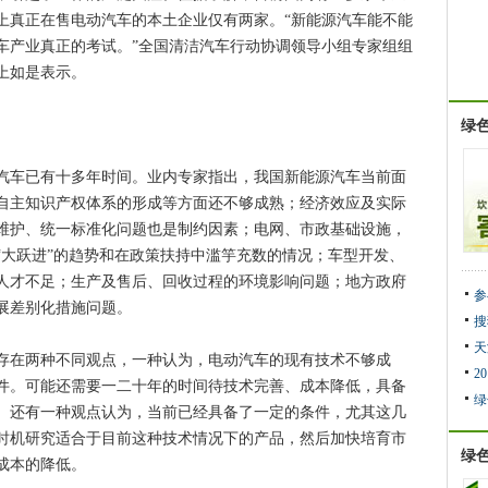
上真正在售电动汽车的本土企业仅有两家。“新能源汽车能不能
车产业真正的考试。”全国清洁汽车行动协调领导小组专家组组
上如是表示。
绿
车已有十多年时间。业内专家指出，我国新能源汽车当前面
自主知识产权体系的形成等方面还不够成熟；经济效应及实际
维护、统一标准化问题也是制约因素；电网、市政基础设施，
“大跃进”的趋势和在政策扶持中滥竽充数的情况；车型开发、
人才不足；生产及售后、回收过程的环境影响问题；地方政府
参
展差别化措施问题。
搜
天
在两种不同观点，一种认为，电动汽车的现有技术不够成
2
件。可能还需要一二十年的时间待技术完善、成本降低，具备
绿
。还有一种观点认为，当前已经具备了一定的条件，尤其这几
时机研究适合于目前这种技术情况下的产品，然后加快培育市
绿
成本的降低。