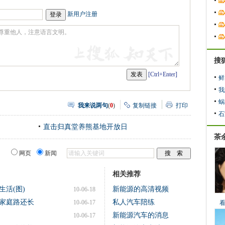
网
人
豆
网
瓣
爱
新用户注册
分
享
搜
[Ctrl+Enter]
鲜
我
蜗
我来说两句
(
0
)
复制链接
打印
石
直击归真堂养熊基地开放日
茶
网页
新闻
相关推荐
活(图)
新能源的高清视频
10-06-18
家庭路还长
私人汽车陪练
10-06-17
新能源汽车的消息
10-06-17