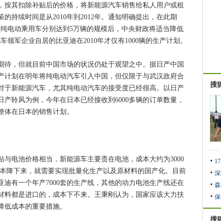
，按其扣除补贴后的价格，将新能源汽车销售给私人用户或租
的持续时间是从2010年到2012年。通知明确提出，在此期
和纯电动乘用车分别达到5万辆的规模后，中央财政将适当降低
领军企业自居的比亚迪在2010年才仅有1000辆的生产计划。
待，但就目前中国市场的状况仍处于观望之中。据日产中国
产计划在明年将纯电动汽车引入中国，但仅限于与武汉政府合
搜
者对于新能源汽车，尤其纯电动汽车的接受度已经很高。以日产
产聆风为例，今年在日本已经接收到6000多辆的订单数量，
风整体在日本的销售计划。
电池价格相当，新能源车主要贵在电池，成本大约为3000
1
成本降下来，就需要实现批量化生产以及原材料的国产化。目前
深
迪有一个年产7000套的生产线，其他的动力电池生产线还在
森
材料都是进口的，成本下不来。王秉刚认为，国家应该大力扶
保
降低成本的重要措施。
搜