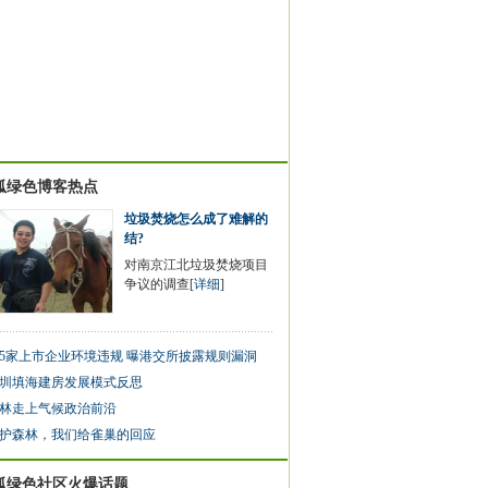
狐绿色博客热点
垃圾焚烧怎么成了难解的
结?
对南京江北垃圾焚烧项目
争议的调查[
详细
]
75家上市企业环境违规 曝港交所披露规则漏洞
圳填海建房发展模式反思
林走上气候政治前沿
护森林，我们给雀巢的回应
狐绿色社区火爆话题