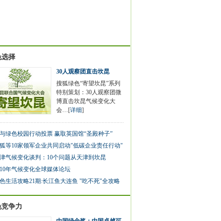
色选择
30人观察团直击坎昆
搜狐绿色“寄望坎昆”系列
特别策划：30人观察团微
博直击坎昆气候变化大
会…[
详细
]
与绿色校园行动投票 赢取英国馆“圣殿种子”
狐等10家领军企业共同启动"低碳企业责任行动"
津气候变化谈判：10个问题从天津到坎昆
010年气候变化全球媒体论坛
色生活攻略21期:长江鱼大连鱼 "吃不死"全攻略
色竞争力