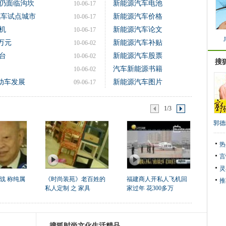
仍面临沟坎
新能源汽车电池
10-06-17
汽车试点城市
新能源汽车价格
10-06-17
机
新能源汽车论文
10-06-17
万元
新能源汽车补贴
10-06-02
台
新能源汽车股票
10-06-02
搜
汽车新能源书籍
10-06-02
动车发展
新能源汽车图片
09-06-17
1/3
郭德
热
言
灵
战 称纯属
《时尚装苑》老百姓的
福建商人开私人飞机回
推
私人定制 之 家具
家过年 花300多万
搜狐时尚文化生活精品