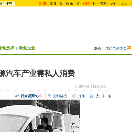
地产
搜狗
新闻
-
体育
-
S
-
娱乐
-
V
-
财经
-
IT
-
汽车
-
房产
-
女人
-
绿色选择
|
绿色企业
热点：
坎昆气候大会
源汽车产业需私人消费
2010年06月18日09:54
大
我来说两句
(
0
)
复制链接
打印
中
小