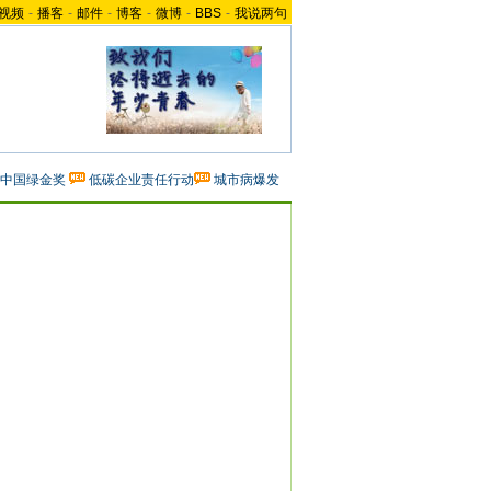
视频
-
播客
-
邮件
-
博客
-
微博
-
BBS
-
我说两句
中国绿金奖
低碳企业责任行动
城市病爆发