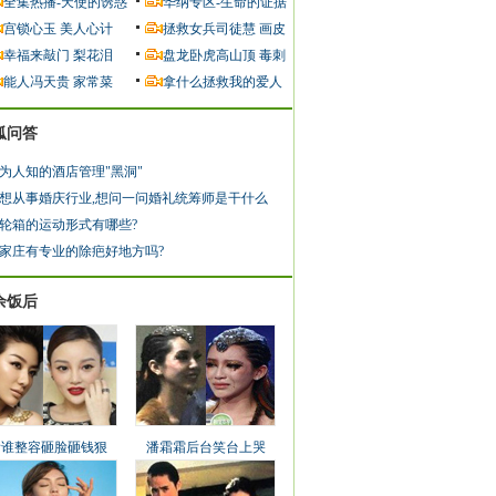
全集热播-天使的诱惑
华纳专区-生命的证据
宫锁心玉
美人心计
拯救女兵司徒慧
画皮
幸福来敲门
梨花泪
盘龙卧虎高山顶
毒刺
能人冯天贵
家常菜
拿什么拯救我的爱人
狐问答
为人知的酒店管理"黑洞"
想从事婚庆行业,想问一问婚礼统筹师是干什么
轮箱的运动形式有哪些?
家庄有专业的除疤好地方吗?
余饭后
看谁整容砸脸砸钱狠
潘霜霜后台笑台上哭