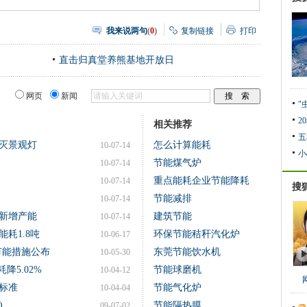
我来说两句
(
0
)
复制链接
打印
直击归真堂养熊基地开放日
网页
新闻
"
2
相关推荐
五
灭景观灯
怎么计算能耗
10-07-14
小
节能煤气炉
10-07-14
重点能耗企业节能降耗
10-07-14
搜
节能减排
10-07-14
新增产能
建筑节能
10-07-14
耗1.8吨
环保节能秸秆汽化炉
10-06-17
节能措施公布
东莞节能饮水机
10-05-30
降5.02%
节能球磨机
10-04-12
标准
节能气化炉
10-04-04
)
节能隔热膜
09-07-02