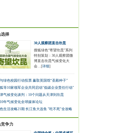
色选择
30人观察团直击坎昆
搜狐绿色“寄望坎昆”系列
特别策划：30人观察团微
博直击坎昆气候变化大
会…[
详细
]
与绿色校园行动投票 赢取英国馆“圣殿种子”
狐等10家领军企业共同启动"低碳企业责任行动"
津气候变化谈判：10个问题从天津到坎昆
010年气候变化全球媒体论坛
色生活攻略21期:长江鱼大连鱼 "吃不死"全攻略
色竞争力