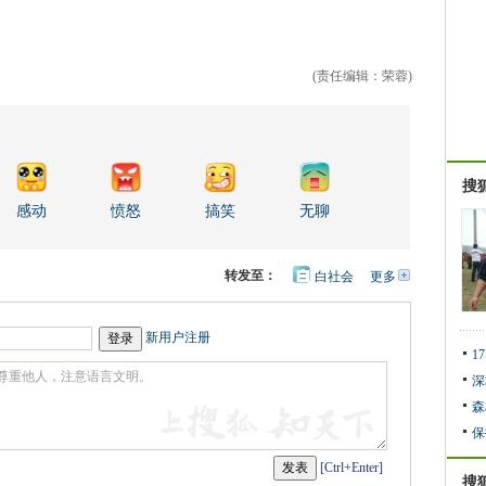
(责任编辑：荣蓉)
搜
感动
愤怒
搞笑
无聊
转发至：
白社会
更多
开
心
人
网
人
豆
网
瓣
爱
新用户注册
分
1
享
深
森
保
[Ctrl+Enter]
搜