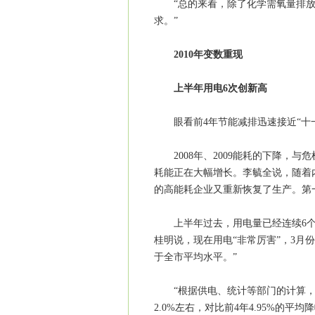
“总的来看，除了化学需氧量排放
求。”
2010年变数重现
上半年用电6次创新高
眼看前4年节能减排迅速接近“十一五
2008年、2009能耗的下降，与
耗能正在大幅增长。李毓全说，随着
的高能耗企业又重新恢复了生产。第一
上半年过去，用电量已经连续6个月
桂明说，现在用电“非常厉害”，3月
于全市平均水平。”
“根据供电、统计等部门的计算，如
2.0%左右，对比前4年4.95%的平