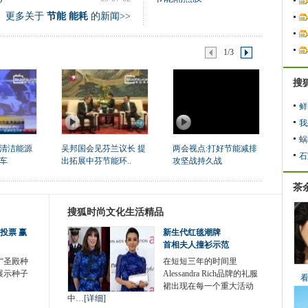
更多关于
节能 能耗
的新闻>>
1/3
搜
鲜
我
蜗
清洁能源
吴邦国会见芬兰议长 提
两会视点:打好节能减排
石
车
出拓展中芬节能环..
攻坚战持久战
茶
搜狐时尚文化生活精品
投票 赢
新生代红毯潮牌
首相夫人撞衫示范
“圣殿种
在短短三年的时间里
展示种子
Alessandra Rich品牌的礼服
裙出现在每一个重大活动
中…[
详细
]