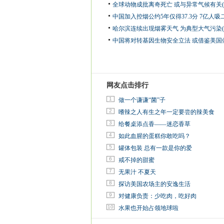
全球动物成批离奇死亡 或与异常气候有关(
中国加入控烟公约5年仅得37.3分 7亿人吸
哈尔滨连续出现烟雾天气 为典型大气污染(
中国将对转基因生物安全立法 或借鉴美国
网友点击排行
1
做一个谦谦“菌”子
2
嗜辣之人有生之年一定要尝的辣美食
3
给餐桌添点香——迷恋香草
4
如此血腥的蛋糕你敢吃吗？
5
罐体包装 总有一款是你的爱
6
戒不掉的甜蜜
7
无果汁 不夏天
8
探访美国农场主的安逸生活
9
对健康负责：少吃肉，吃好肉
10
水果也开始占领地球啦