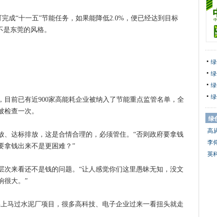
完成“十一五”节能任务，如果能降低2.0%，便已经达到目标
不是东莞的风格。
绿
绿
绿
绿
前已有近900家高能耗企业被纳入了节能重点监管名单，全
要被检查一次。
绿
高
、达标排放，这是合情合理的，必须管住。“否则政府要拿钱
李
要拿钱出来不是更困难？”
英
次来看还不是钱的问题。“让人感觉你们这里愚昧无知，没文
响很大。”
上马过水泥厂项目，很多高科技、电子企业过来一看扭头就走