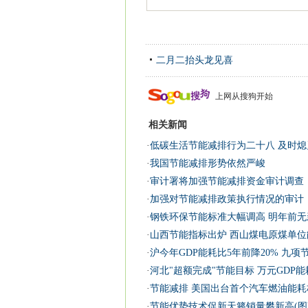
二月二抬头龙见喜
上网从搜狗开始
相关新闻
·
低碳生活节能减排行为二十八 及时熄
·
我国节能减排形势依然严峻
·
审计署将加强节能减排资金审计调查
·
加强对节能减排政策执行情况的审计
·
钢铁环保节能标准大幅调高 明年前无
·
山西节能指标出炉 西山煤电原煤单位能
·
沪今年GDP能耗比5年前降20% 九项
·
河北"超额完成"节能目标 万元GDP能耗
·
节能减排 美国出台首个汽车燃油能耗
·
节能优势技术促新天籁销量攀新高(图