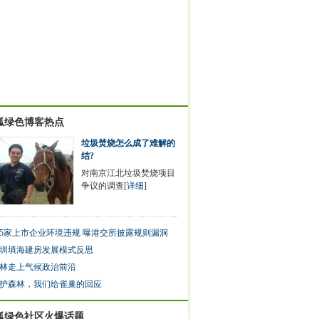
狐绿色博客热点
垃圾焚烧怎么成了难解的
结?
对南京江北垃圾焚烧项目
争议的调查[
详细
]
75家上市企业环境违规 曝港交所披露规则漏洞
圳填海建房发展模式反思
林走上气候政治前沿
护森林，我们给雀巢的回应
狐绿色社区火爆话题