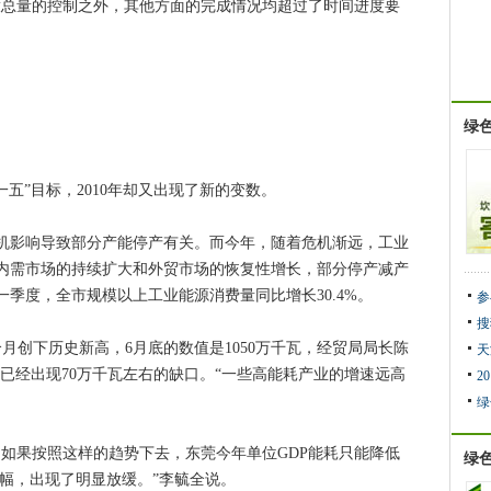
总量的控制之外，其他方面的完成情况均超过了时间进度要
绿
”目标，2010年却又出现了新的变数。
危机影响导致部分产能停产有关。而今年，随着危机渐远，工业
内需市场的持续扩大和外贸市场的恢复性增长，部分停产减产
季度，全市规模以上工业能源消费量同比增长30.4%。
参
搜
创下历史新高，6月底的数值是1050万千瓦，经贸局局长陈
天
份已经出现70万千瓦左右的缺口。“一些高能耗产业的增速远高
2
绿
果按照这样的趋势下去，东莞今年单位GDP能耗只能降低
绿
均降幅，出现了明显放缓。”李毓全说。