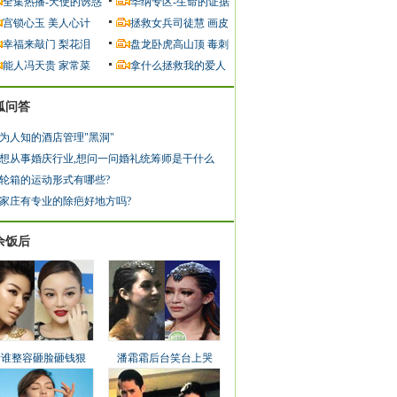
全集热播-天使的诱惑
华纳专区-生命的证据
宫锁心玉
美人心计
拯救女兵司徒慧
画皮
幸福来敲门
梨花泪
盘龙卧虎高山顶
毒刺
能人冯天贵
家常菜
拿什么拯救我的爱人
狐问答
为人知的酒店管理"黑洞"
想从事婚庆行业,想问一问婚礼统筹师是干什么
轮箱的运动形式有哪些?
家庄有专业的除疤好地方吗?
余饭后
看谁整容砸脸砸钱狠
潘霜霜后台笑台上哭