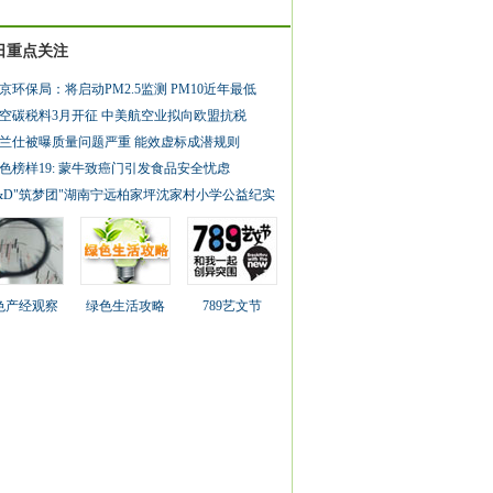
日重点关注
京环保局：将启动PM2.5监测 PM10近年最低
空碳税料3月开征 中美航空业拟向欧盟抗税
兰仕被曝质量问题严重 能效虚标成潜规则
色榜样19: 蒙牛致癌门引发食品安全忧虑
&D"筑梦团"湖南宁远柏家坪沈家村小学公益纪实
色产经观察
绿色生活攻略
789艺文节