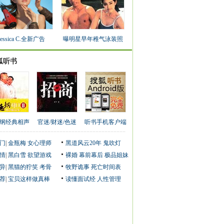
Jessica C.全新广告
曝明星早年稚气泳装照
狐听书
纲经典相声
官迷/财迷/色迷
听书手机客户端
门
|
金瓶梅
女心理师
黑道风云20年
鬼吹灯
情
|
黑白雪
欲望游戏
裸婚
幕前幕后
极品姐妹
异
|
黑猫的狞笑
考骨
牧野诡事
死亡时间表
荐
|
宝贝这样做真棒
读懂面试经
人性管理