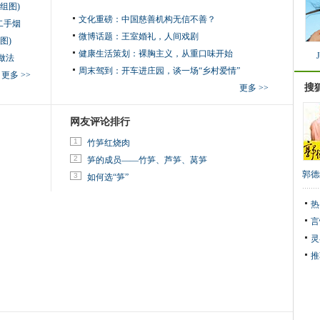
组图)
文化重磅：
中国慈善机构无信不善？
二手烟
微博话题：
王室婚礼，人间戏剧
图)
健康生活策划：
裸胸主义，从重口味开始
做法
周末驾到：
开车进庄园，谈一场“乡村爱情”
更多 >>
搜
更多 >>
网友评论排行
1
竹笋红烧肉
2
笋的成员——竹笋、芦笋、莴笋
郭德
3
如何选“笋”
热
言
灵
推