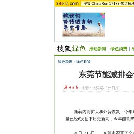
搜狐
ChinaRen
17173
焦点房
滚动新闻
|
绿色消费
|
绿色频道
>
绿色政策
东莞节能减排会
来源：
大洋网-广州日报
随着内需扩大和外贸恢复，今年东
量已经6次创下历史新高，今年能耗
今日（13日），东莞市召开了全市