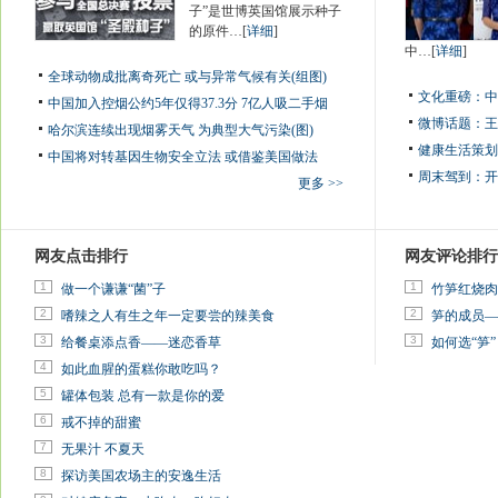
子”是世博英国馆展示种子
的原件…[
详细
]
中…[
详细
]
全球动物成批离奇死亡 或与异常气候有关(组图)
文化重磅：
中
中国加入控烟公约5年仅得37.3分 7亿人吸二手烟
微博话题：
王
哈尔滨连续出现烟雾天气 为典型大气污染(图)
健康生活策划
中国将对转基因生物安全立法 或借鉴美国做法
周末驾到：
开
更多 >>
网友点击排行
网友评论排行
1
1
做一个谦谦“菌”子
竹笋红烧肉
2
2
嗜辣之人有生之年一定要尝的辣美食
笋的成员—
3
3
给餐桌添点香——迷恋香草
如何选“笋”
4
如此血腥的蛋糕你敢吃吗？
5
罐体包装 总有一款是你的爱
6
戒不掉的甜蜜
7
无果汁 不夏天
8
探访美国农场主的安逸生活