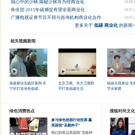
·
我心中的少林:揭秘少林寺为何商业化
10-08-
·
朱倍贺:2015年碳捕捉有望全面商业化
10-07-
·
广播电视证券节目不得与咨询机构商业化合作
10-07-
更多关于
低碳 商业化
的新闻>
相关视频新闻
借鉴最佳实践区案例 长
北京卫视、东方卫视联
低碳在我身边:专
宁区打造绿色低碳..
手打造低碳生活
节水家庭
绿色消费热点
搜狐时尚文化
参与绿色校园行动投票 赢
英国馆“圣殿种子”
我们的奖品英国馆“圣殿种