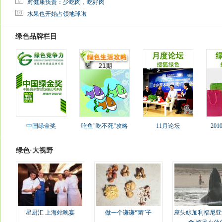
9
对健康负责：少吃肉，吃好肉
10
水果也开始占领地球啦
绿色品牌栏目
中国绿金奖
吃鱼"吃不死"攻略
11月论坛
20
绿色·大视野
星厨汇 上海站晚宴
做一个谦谦“菌”子
座头鲸加利福尼亚