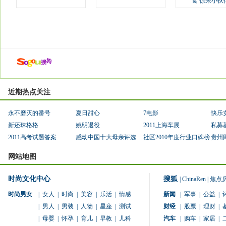
食 惊呆小伙
近期热点关注
永不磨灭的番号
夏日甜心
7电影
快乐
新还珠格格
姚明退役
2011上海车展
私募
2011高考试题答案
感动中国十大母亲评选
社区2010年度行业口碑榜
贵州
网站地图
时尚文化中心
搜狐
|
ChinaRen
|
焦点
时尚男女
|
女人
|
时尚
|
美容
|
乐活
|
情感
新闻
|
军事
|
公益
|
|
男人
|
男装
|
人物
|
星座
|
测试
财经
|
股票
|
理财
|
|
母婴
|
怀孕
|
育儿
|
早教
|
儿科
汽车
|
购车
|
家居
|