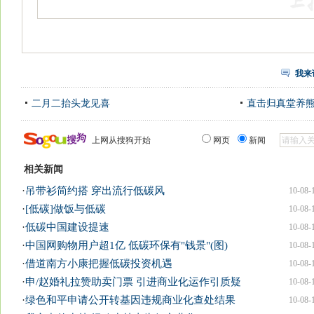
我来
二月二抬头龙见喜
直击归真堂养
上网从搜狗开始
网页
新闻
相关新闻
·
吊带衫简约搭 穿出流行低碳风
10-08-
·
[低碳]做饭与低碳
10-08-
·
低碳中国建设提速
10-08-
·
中国网购物用户超1亿 低碳环保有"钱景"(图)
10-08-
·
借道南方小康把握低碳投资机遇
10-08-
·
申/赵婚礼拉赞助卖门票 引进商业化运作引质疑
10-08-
·
绿色和平申请公开转基因违规商业化查处结果
10-08-