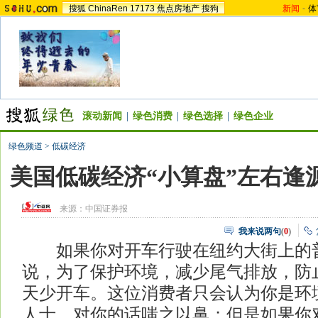
搜狐
ChinaRen
17173
焦点房地产
搜狗
新闻
-
体
滚动新闻
|
绿色消费
|
绿色选择
|
绿色企业
绿色频道
>
低碳经济
美国低碳经济“小算盘”左右逢
来源：
中国证券报
我来说两句
(
0
)
如果你对开车行驶在纽约大街上的
说，为了保护环境，减少尾气排放，防
天少开车。这位消费者只会认为你是环
人士，对你的话嗤之以鼻；但是如果你