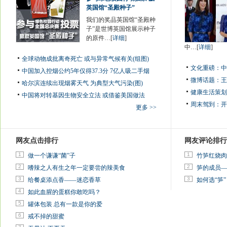
英国馆“圣殿种子”
我们的奖品英国馆“圣殿种
子”是世博英国馆展示种子
的原件…[
详细
]
中…[
详细
]
全球动物成批离奇死亡 或与异常气候有关(组图)
文化重磅：
中
中国加入控烟公约5年仅得37.3分 7亿人吸二手烟
微博话题：
王
哈尔滨连续出现烟雾天气 为典型大气污染(图)
健康生活策划
中国将对转基因生物安全立法 或借鉴美国做法
周末驾到：
开
更多 >>
网友点击排行
网友评论排行
1
1
做一个谦谦“菌”子
竹笋红烧肉
2
2
嗜辣之人有生之年一定要尝的辣美食
笋的成员—
3
3
给餐桌添点香——迷恋香草
如何选“笋”
4
如此血腥的蛋糕你敢吃吗？
5
罐体包装 总有一款是你的爱
6
戒不掉的甜蜜