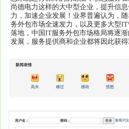
尚德电力这样的大中型企业，提升信息
力，加速企业发展！业界普遍认为，随
务外包市场全速发力，以及更多大型I
落地，中国IT服务外包市场格局将逐
发展，服务提供商和企业都将因此获得
新闻表情
高兴
难过
感动
愤怒
新用户注
用户名：
密码：