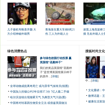
儿子接机韦唯喜开颜 大
青海发生重大车祸6死21
凌晨上海高架桥
方介绍神秘外籍男
伤 三人为外籍人士
撞 无名外籍人士
绿色消费热点
搜狐时尚文化
参与绿色校园行动投票 赢
英国馆“圣殿种子”
我们的奖品英国馆“圣殿种
子”是世博英国馆展示种子
的原件…[
详细
]
中…[
详细
]
全球动物成批离奇死亡 或与异常气候有关(组图)
文化重磅：
中
中国加入控烟公约5年仅得37.3分 7亿人吸二手烟
微博话题：
王
哈尔滨连续出现烟雾天气 为典型大气污染(图)
健康生活策划
中国将对转基因生物安全立法 或借鉴美国做法