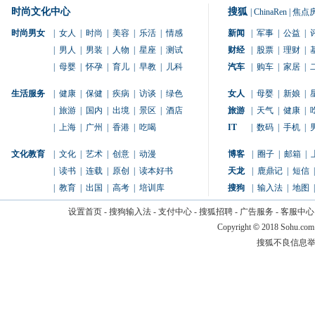
时尚文化中心
搜狐
|
ChinaRen
|
焦点
时尚男女
|
女人
|
时尚
|
美容
|
乐活
|
情感
新闻
|
军事
|
公益
|
|
男人
|
男装
|
人物
|
星座
|
测试
财经
|
股票
|
理财
|
|
母婴
|
怀孕
|
育儿
|
早教
|
儿科
汽车
|
购车
|
家居
|
生活服务
|
健康
|
保健
|
疾病
|
访谈
|
绿色
女人
|
母婴
|
新娘
|
|
旅游
|
国内
|
出境
|
景区
|
酒店
旅游
|
天气
|
健康
|
|
上海
|
广州
|
香港
|
吃喝
IT
|
数码
|
手机
|
文化教育
|
文化
|
艺术
|
创意
|
动漫
博客
|
圈子
|
邮箱
|
|
读书
|
连载
|
原创
|
读本好书
天龙
|
鹿鼎记
|
短信
|
|
教育
|
出国
|
高考
|
培训库
搜狗
|
输入法
|
地图
|
设置首页
-
搜狗输入法
-
支付中心
-
搜狐招聘
-
广告服务
-
客服中心
Copyright
©
2018 Sohu.com
搜狐不良信息