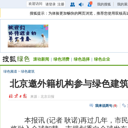
1
欢迎访问
请登录
注册
我的搜狐
我的展
搜狐提示：为体验更加畅快的网页浏览，推荐您使用双核高
滚动新闻
|
绿色消费
|
绿色选择
|
绿色企业
绿色频道
>
绿色建筑
北京邀外籍机构参与绿色建
来源：
北京日报
我来说两句
(
0
)
本报讯 (记者 耿诺)再过几年，市