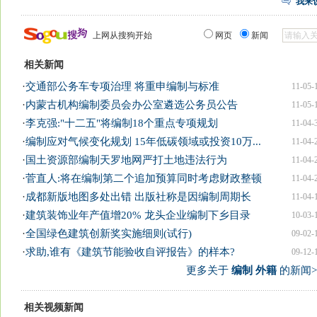
我来
上网从搜狗开始
网页
新闻
相关新闻
·
交通部公务车专项治理 将重申编制与标准
11-05-
·
内蒙古机构编制委员会办公室遴选公务员公告
11-05-
·
李克强:"十二五"将编制18个重点专项规划
11-04-
·
编制应对气候变化规划 15年低碳领域或投资10万...
11-04-
·
国土资源部编制天罗地网严打土地违法行为
11-04-
·
菅直人:将在编制第二个追加预算同时考虑财政整顿
11-04-
·
成都新版地图多处出错 出版社称是因编制周期长
11-04-
·
建筑装饰业年产值增20% 龙头企业编制下乡目录
10-03-
·
全国绿色建筑创新奖实施细则(试行)
09-02-
·
求助,谁有《建筑节能验收自评报告》的样本?
09-12-
更多关于
编制 外籍
的新闻>
相关视频新闻