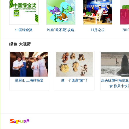
中国绿金奖
吃鱼"吃不死"攻略
11月论坛
20
绿色·大视野
星厨汇 上海站晚宴
做一个谦谦“菌”子
座头鲸加利福尼亚
食 惊呆小伙