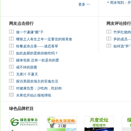
周末驾到：
开
更多 >>
网友点击排行
网友评论排行
1
1
做一个谦谦“菌”子
竹笋红烧肉
2
2
嗜辣之人有生之年一定要尝的辣美食
笋的成员—
3
3
给餐桌添点香——迷恋香草
如何选“笋”
4
如此血腥的蛋糕你敢吃吗？
5
罐体包装 总有一款是你的爱
6
戒不掉的甜蜜
7
无果汁 不夏天
8
探访美国农场主的安逸生活
9
对健康负责：少吃肉，吃好肉
10
水果也开始占领地球啦
绿色品牌栏目