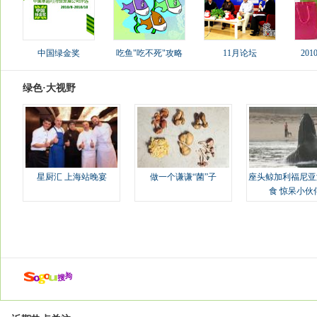
中国绿金奖
吃鱼"吃不死"攻略
11月论坛
20
绿色·大视野
星厨汇 上海站晚宴
做一个谦谦“菌”子
座头鲸加利福尼亚
食 惊呆小伙