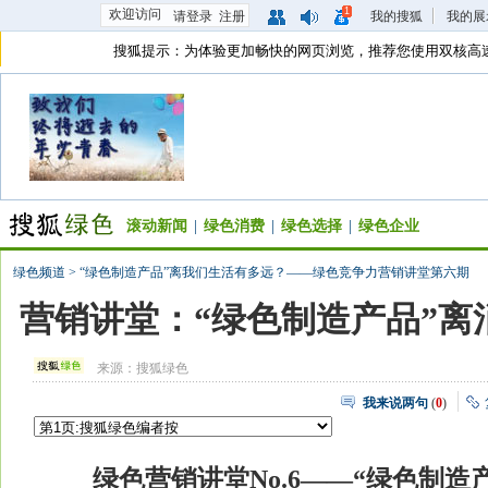
1
欢迎访问
请登录
注册
我的搜狐
我的展
搜狐提示：为体验更加畅快的网页浏览，推荐您使用双核高
滚动新闻
|
绿色消费
|
绿色选择
|
绿色企业
绿色频道
>
“绿色制造产品”离我们生活有多远？——绿色竞争力营销讲堂第六期
营销讲堂：“绿色制造产品”离
来源：
搜狐绿色
我来说两句
(
0
)
绿色营销讲堂No.6——
“绿色制造