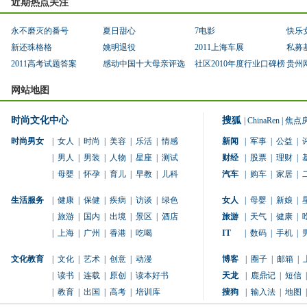
近期热点关注
永不磨灭的番号
夏日甜心
7电影
快乐
新还珠格格
姚明退役
2011上海车展
私募
2011高考试题答案
感动中国十大母亲评选
社区2010年度行业口碑榜
贵州
网站地图
时尚文化中心
搜狐
|
ChinaRen
|
焦点
时尚男女
|
女人
|
时尚
|
美容
|
乐活
|
情感
新闻
|
军事
|
公益
|
|
男人
|
男装
|
人物
|
星座
|
测试
财经
|
股票
|
理财
|
|
母婴
|
怀孕
|
育儿
|
早教
|
儿科
汽车
|
购车
|
家居
|
生活服务
|
健康
|
保健
|
疾病
|
访谈
|
绿色
女人
|
母婴
|
新娘
|
|
旅游
|
国内
|
出境
|
景区
|
酒店
旅游
|
天气
|
健康
|
|
上海
|
广州
|
香港
|
吃喝
IT
|
数码
|
手机
|
文化教育
|
文化
|
艺术
|
创意
|
动漫
博客
|
圈子
|
邮箱
|
|
读书
|
连载
|
原创
|
读本好书
天龙
|
鹿鼎记
|
短信
|
|
教育
|
出国
|
高考
|
培训库
搜狗
|
输入法
|
地图
|