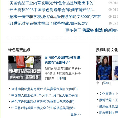
·
美国食品工业内幕被曝光:绿色食品是制造出来的
09-06-
·
开天喜获2008中国绿色制造年会"最佳节能产品"...
09-06-
·
急求一份中职学校现代物流管理系的论文3000字左右
09-12-
·
21世纪对制造技术提出了哪些挑战,如何应对?
10-05-
更多关于
供应链 制造
的新闻>
绿色消费热点
搜狐时尚文化
参与绿色校园行动投票 赢
英国馆“圣殿种子”
我们的奖品英国馆“圣殿种
子”是世博英国馆展示种子
的原件…[
详细
]
中…[
详细
]
全球动物成批离奇死亡 或与异常气候有关(组图)
文化重磅：
中
中国加入控烟公约5年仅得37.3分 7亿人吸二手烟
微博话题：
王
哈尔滨连续出现烟雾天气 为典型大气污染(图)
健康生活策划
中国将对转基因生物安全立法 或借鉴美国做法
周末驾到：
开
更多 >>