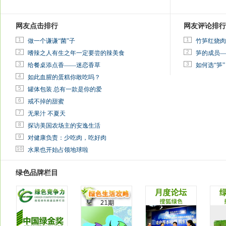
网友点击排行
网友评论排行
1
1
做一个谦谦“菌”子
竹笋红烧肉
2
2
嗜辣之人有生之年一定要尝的辣美食
笋的成员—
3
3
给餐桌添点香——迷恋香草
如何选“笋”
4
如此血腥的蛋糕你敢吃吗？
5
罐体包装 总有一款是你的爱
6
戒不掉的甜蜜
7
无果汁 不夏天
8
探访美国农场主的安逸生活
9
对健康负责：少吃肉，吃好肉
10
水果也开始占领地球啦
绿色品牌栏目