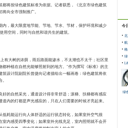
都将按绿色建筑标准为依据。记者获悉，《北京市绿色建筑
初将向全市强制推广。
内，最大限度地节能、节地、节水、节材，保护环境和减少
今
的使用空间，同时与自然和谐共生的建筑。
北
航
格
绿
上有大树的浓荫，雨后路面能渗水，不太潮也不太干；社区里
L
物都种植在自然光能够照射到的地方。"作为撰写《标准》的主
建筑设计院副院长曾捷向记者描绘出一幅画卷：绿色建筑将依
合。
绿
好的自然采光，通道设计得非常舒适；滚梯、扶梯都有感应
楼道内的灯都是声光感应的，只在人们需要的时候才亮起来。
低耗能运行向人体舒适的运行状态转化，如果室外空气很
在室内感受四季变化；如果室外光线充足，室内照明就不会开