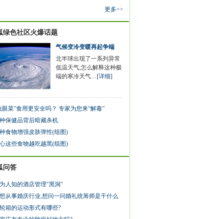
更多>>
狐绿色社区火爆话题
气候变冷变暖再起争端
北半球出现了一系列异常
低温天气,怎么解释这种极
端的寒冷天气…[
详细
]
虫眼菜”食用更安全吗？ 专家为您来“解毒”
0种保健品背后暗藏杀机
种食物增强皮肤弹性(组图)
心这些食物越吃越黑(组图)
狐问答
为人知的酒店管理"黑洞"
想从事婚庆行业,想问一问婚礼统筹师是干什么
轮箱的运动形式有哪些?