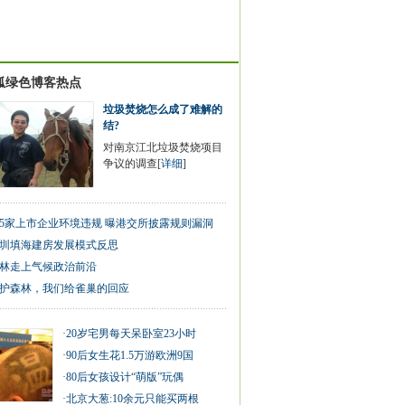
狐绿色博客热点
垃圾焚烧怎么成了难解的
结?
对南京江北垃圾焚烧项目
争议的调查[
详细
]
75家上市企业环境违规 曝港交所披露规则漏洞
圳填海建房发展模式反思
林走上气候政治前沿
护森林，我们给雀巢的回应
·
20岁宅男每天呆卧室23小时
·
90后女生花1.5万游欧洲9国
·
80后女孩设计“萌版”玩偶
·
北京大葱:10余元只能买两根