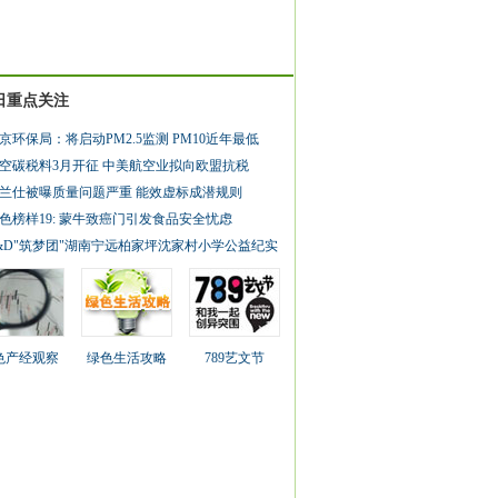
日重点关注
京环保局：将启动PM2.5监测 PM10近年最低
空碳税料3月开征 中美航空业拟向欧盟抗税
兰仕被曝质量问题严重 能效虚标成潜规则
色榜样19: 蒙牛致癌门引发食品安全忧虑
&D"筑梦团"湖南宁远柏家坪沈家村小学公益纪实
色产经观察
绿色生活攻略
789艺文节