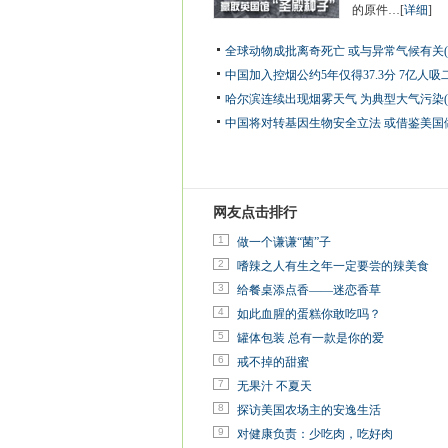
的原件…[
详细
]
全球动物成批离奇死亡 或与异常气候有关(
中国加入控烟公约5年仅得37.3分 7亿人吸
哈尔滨连续出现烟雾天气 为典型大气污染(
中国将对转基因生物安全立法 或借鉴美国
网友点击排行
1
做一个谦谦“菌”子
2
嗜辣之人有生之年一定要尝的辣美食
3
给餐桌添点香——迷恋香草
4
如此血腥的蛋糕你敢吃吗？
5
罐体包装 总有一款是你的爱
6
戒不掉的甜蜜
7
无果汁 不夏天
8
探访美国农场主的安逸生活
9
对健康负责：少吃肉，吃好肉