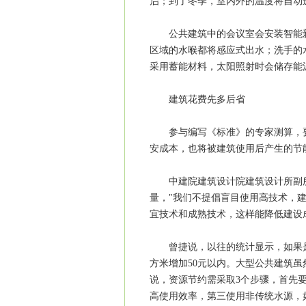
启；到了冬季，室内外的温度将自动
公共建筑中的会议室会安装智能新
区域的水喉都将感应式出水；洗手的
采用蓄能材料，太阳照射时会储存能
建筑花费先多后省
参与编写《标准》的专家测算，要
安成本，也将被建筑使用后产生的节
中建院建筑设计院建筑设计所副所
量，"我们不提倡盲目使用高技术，
宜技术和成熟技术，这样能降低建设
曾捷说，以往的统计显示，如果是
方米增加50元以内。大型公共建筑
说，资源节约需采取3个步骤，首先
高使用效率，第三使用非传统水源，