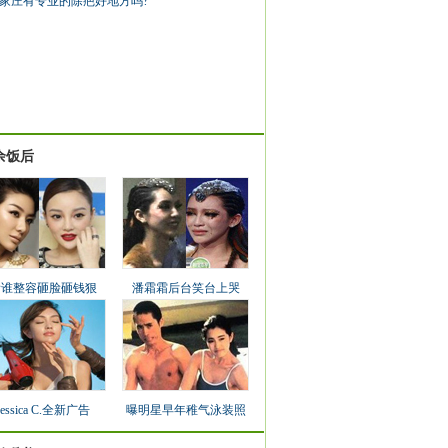
家庄有专业的除疤好地方吗?
余饭后
看谁整容砸脸砸钱狠
潘霜霜后台笑台上哭
Jessica C.全新广告
曝明星早年稚气泳装照