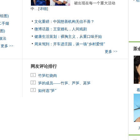
石
裙出现在每一个重大活动
中…[
详细
]
组图)
文化重磅：
中国慈善机构无信不善？
二手烟
微博话题：
王室婚礼，人间戏剧
图)
健康生活策划：
裸胸主义，从重口味开始
做法
周末驾到：
开车进庄园，谈一场“乡村爱情”
更多 >>
茶
更多 >>
网友评论排行
1
竹笋红烧肉
2
笋的成员——竹笋、芦笋、莴笋
3
如何选“笋”