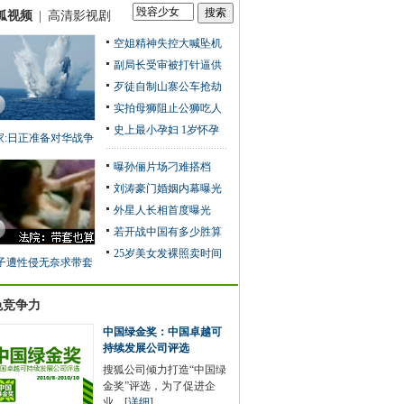
狐视频
|
高清影视剧
空姐精神失控大喊坠机
副局长受审被打针逼供
歹徒自制山寨公车抢劫
实拍母狮阻止公狮吃人
史上最小孕妇 1岁怀孕
家:日正准备对华战争
曝孙俪片场刁难搭档
刘涛豪门婚姻内幕曝光
外星人长相首度曝光
若开战中国有多少胜算
25岁美女发裸照卖时间
子遭性侵无奈求带套
色竞争力
中国绿金奖：中国卓越可
持续发展公司评选
搜狐公司倾力打造“中国绿
金奖”评选，为了促进企
业…[
详细
]