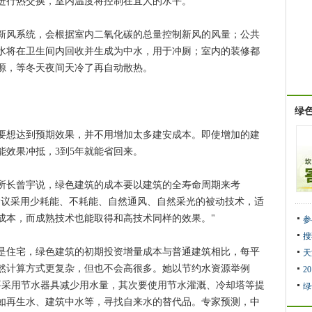
进行热交换，室内温度将控制在宜人的水平。
风系统，会根据室内二氧化碳的总量控制新风的风量；公共
水将在卫生间内回收并生成为中水，用于冲厕；室内的装修都
源，等冬天夜间天冷了再自动散热。
绿
想达到预期效果，并不用增加太多建安成本。即使增加的建
能效果冲抵，3到5年就能省回来。
长曾宇说，绿色建筑的成本要以建筑的全寿命周期来考
建议采用少耗能、不耗能、自然通风、自然采光的被动技术，适
成本，而成熟技术也能取得和高技术同样的效果。"
参
搜
住宅，绿色建筑的初期投资增量成本与普通建筑相比，每平
天
虽然计算方式更复杂，但也不会高很多。她以节约水资源举例
2
要采用节水器具减少用水量，其次要使用节水灌溉、冷却塔等提
绿
如再生水、建筑中水等，寻找自来水的替代品。专家预测，中