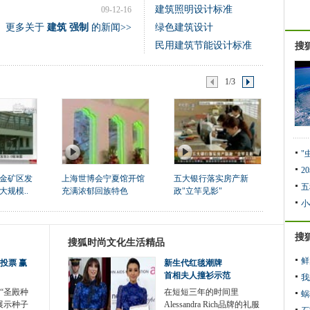
建筑照明设计标准
09-12-16
更多关于
建筑 强制
的新闻>>
绿色建筑设计
民用建筑节能设计标准
搜
1/3
"
2
金矿区发
上海世博会宁夏馆开馆
五大银行落实房产新
五
大规模..
充满浓郁回族特色
政"立竿见影"
小
搜
搜狐时尚文化生活精品
鲜
投票 赢
新生代红毯潮牌
首相夫人撞衫示范
我
“圣殿种
在短短三年的时间里
蜗
展示种子
Alessandra Rich品牌的礼服