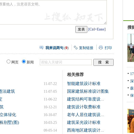
搜
[Ctrl+Enter]
我来说两句
(
0
)
复制链接
打印
网页
新闻
1
相关推荐
深
智能建筑设计标准
11-07-22
森
违法建筑
国家建筑标准设计图集
11-07-05
保
定
建筑结构可靠度设...
11-06-22
筑
建筑设计取费标准
10-12-21
立体绿化
老年人居住建筑设...
10-10-07
栋别墅(图)
建筑采光设计标准
10-03-25
西南地区建筑设计...
09-05-14