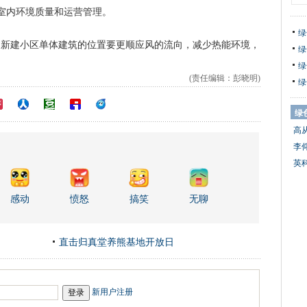
室内环境质量和运营管理。
绿
新建小区单体建筑的位置要更顺应风的流向，减少热能环境，
绿
绿
(责任编辑：彭晓明)
绿
绿
高
李
英
感动
愤怒
搞笑
无聊
直击归真堂养熊基地开放日
新用户注册