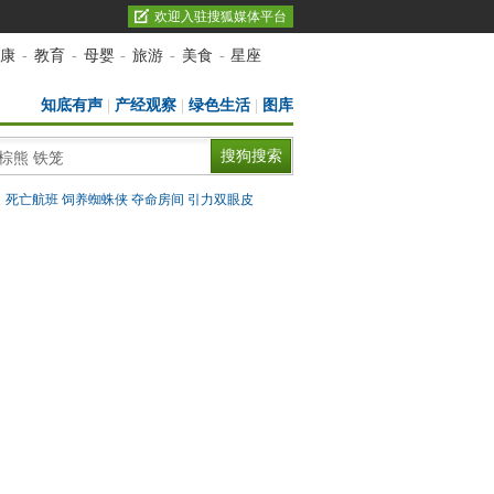
欢迎入驻搜狐媒体平台
康
-
教育
-
母婴
-
旅游
-
美食
-
星座
知底有声
|
产经观察
|
绿色生活
|
图库
：
死亡航班
饲养蜘蛛侠
夺命房间
引力双眼皮