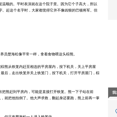
温顺的。平时表演就在这个院子里。因为它个子高大，所以
名字。起这个名字时，大家都觉得它并不像凶狠的巴顿将军。但
饲养员楚海松像平常一样，拿着食物喂这头棕熊。
棕熊从铁笼内赶至相连的平房屋内，按下机关，关上平房屋
。最后，走出铁笼并关上铁笼门，按下机关，打开平房屋门，棕
把熊赶到平房内，可能是直接打开铁笼。熊一下子站在前
我
爪，就把他拍倒了。他大声求救，翻起身还要跑，熊上前再一掌
，但只有楚海松一人进入铁笼内。