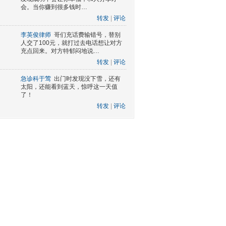
会。当你赚到很多钱时…
转发
|
评论
李英俊律师
哥们充话费输错号，替别
人交了100元，就打过去电话想让对方
充点回来。对方特郁闷地说…
转发
|
评论
急诊科于莺
出门时发现没下雪，还有
太阳，还能看到蓝天，惊呼这一天值
了！
转发
|
评论