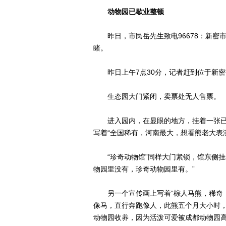
动物园已歇业整顿
昨日，市民岳先生致电96678：新密
睹。
昨日上午7点30分，记者赶到位于新密
生态园大门紧闭，卖票处无人售票。
进入园内，在显眼的地方，挂着一张已
写着“全国稀有，河南最大，想看熊老大表
“珍奇动物馆”同样大门紧锁，馆东侧挂
物园里没有，珍奇动物园里有。”
另一个宣传画上写着“棕人马熊，稀奇，
像马，直行奔跑像人，此熊五个月大小时
动物园收养，因为活泼可爱被成都动物园高