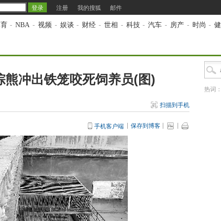
注册
我的搜狐
邮件
体育
-
NBA
-
视频
-
娱谈
-
财经
-
世相
-
科技
-
汽车
-
房产
-
时尚
-
健
熊冲出铁笼咬死饲养员(图)
热词
扫描到手机
保存到博客
手机客户端