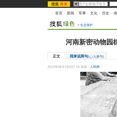
首页
-
新闻
-
军事
-
文化
-
历史
-
>
生态保护
河南新密动物园棕
正文
我来说两句
(
人参与)
2013年06月19日07:24
来源：
人民网