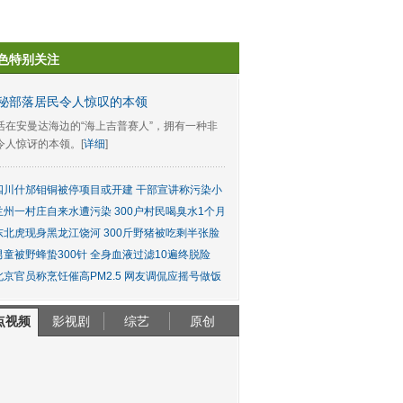
色特别关注
秘部落居民令人惊叹的本领
活在安曼达海边的“海上吉普赛人”，拥有一种非
令人惊讶的本领。[
详细
]
四川什邡钼铜被停项目或开建 干部宣讲称污染小
兰州一村庄自来水遭污染 300户村民喝臭水1个月
东北虎现身黑龙江饶河 300斤野猪被吃剩半张脸
男童被野蜂蛰300针 全身血液过滤10遍终脱险
北京官员称烹饪催高PM2.5 网友调侃应摇号做饭
点视频
影视剧
综艺
原创