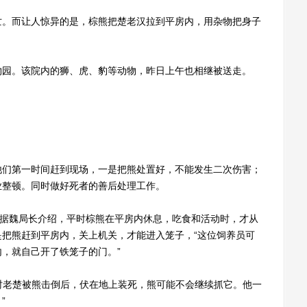
。而让人惊异的是，棕熊把楚老汉拉到平房内，用杂物把身子
园。该院内的狮、虎、豹等动物，昨日上午也相继被送走。
们第一时间赶到现场，一是把熊处置好，不能发生二次伤害；
业整顿。同时做好死者的善后处理工作。
据魏局长介绍，平时棕熊在平房内休息，吃食和活动时，才从
把熊赶到平房内，关上机关，才能进入笼子，“这位饲养员可
，就自己开了铁笼子的门。”
时老楚被熊击倒后，伏在地上装死，熊可能不会继续抓它。他一
”