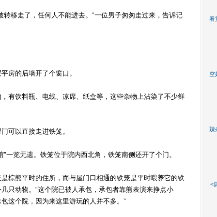
转移走了，任何人不能进去。”一位男子匆匆走过来，告诉记
看
平房的后墙开了个窗口。
空
，有饮料瓶、电线、凉席、纸盒等，这些杂物上沾染了不少鲜
辣
门可以直接走进铁笼。
”一览无遗。铁笼位于院内西北角，铁笼南侧还开了个门。
是棕熊平时的住所，而与屋门口相通的铁笼是平时喂养它的铁
<
几只动物。“这个院已被人承包，承包者靠熊表演来挣点小
包这个院，因为来这里游玩的人并不多。”