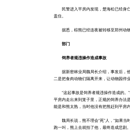
民警进入平房内发现，楚海松已经身亡
盖住。
据悉，棕熊已经连夜被转移至郑州动物
部门
饲养者规违操作造成事故
据新密林业局魏局长介绍，事发后，他
二是把食肉动物们隔离开来，让动物园停
“这起事故是饲养者规违操作造成的。”
平房内走出来到笼子里，正规的饲养办法是
能是和熊太熟，当时他没有把熊赶到平房内
魏局长说，熊不理会“死”人，“如果当
跑一叫，熊上去就拍了他，最终造成悲剧。