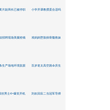
黄片副局长已被停职
小学开课教掼蛋合适吗
姐招聘现场美腿抢镜
准妈妈堕胎捐骨髓救妹
条生产场地环境肮脏
百岁老太高空跳伞庆生
屌丝男士4>爆笑开机
刘欢回应二当冠军导师