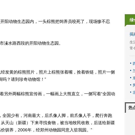
绿
市开阳动物生态园内，一头棕熊把饲养员咬死了，现场惨不忍
揭
生
市溱水路西段的开阳动物生态园。
常
经发黄的棕熊照片，照片上棕熊张着嘴，拴着铁链，照片一侧
演吗？请到珍奇动物馆！”
着另外两幅棕熊宣传画，一幅画上大熊直立，一侧写着“全国动
热
全国少有，河南最大，后爪像人脚，前爪像人手，爬行奔跑
，从天山（新疆）下来寻找食物，被当地牧民收救，后送给新疆
价驯养，2006年，经郑州动物园同意入驻我园。”