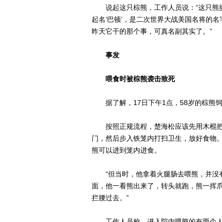
说起这只棕熊，工作人员说：“这只熊挺
起名‘巴顿’，是二次世界大战美国名将的
昨天它干的那个事，可真名副其实了。”
事发
喂食时被棕熊袭击致死
据了解，17日下午1点，58岁的棕熊
按照正规流程，楚海松应该先用木棍把
门，然后步入铁笼内打扫卫生，放好食物
熊可以进到笼内进食。
“但当时，他拿着火腿肠去喂熊，并没有
面，他一看熊出来了，转头就跑，熊一挥
拦腰过去。”
工作人员称，进入院内喂熊的有两个人