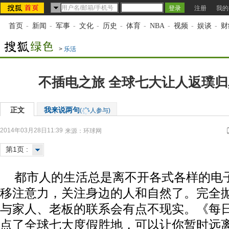
注册
我的
首页
-
新闻
-
军事
-
文化
-
历史
-
体育
-
NBA
-
视频
-
娱谈
-
财
>
乐活
不插电之旅 全球七大让人返璞
正文
我来说两句
(
人参与)
2014年03月28日11:39
来源：
环球网
第1页 :
都市人的生活总是离不开各式各样的电
移注意力，关注身边的人和自然了。完全
与家人、老板的联系会有点不现实。《每
点了全球七大度假胜地，可以让你暂时远