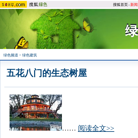
搜狐首页
-
新闻
绿
绿
绿色频道
>
绿色建筑
五花八门的生态树屋
……
阅读全文>>