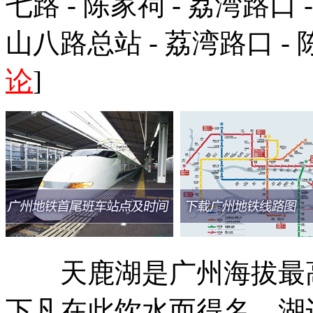
七路 - 陈家祠 - 荔湾路口
山八路总站 - 荔湾路口 - 
论
]
天鹿湖是广州海拔最高
下凡在此饮水而得名。湖