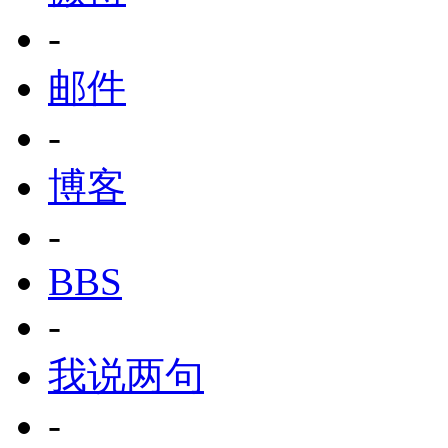
-
邮件
-
博客
-
BBS
-
我说两句
-