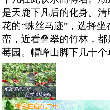
是天鹿下凡后的化身。清
花的“蛛丝马迹”，选择
峦，近看叠翠的竹林，都
莓园。帽峰山脚下几十个