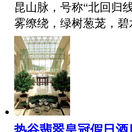
昆山脉，号称“北回归
雾缭绕，绿树葱茏，碧
热谷翡翠皇冠假日酒