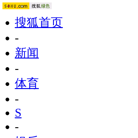
搜狐首页
-
新闻
-
体育
-
S
-