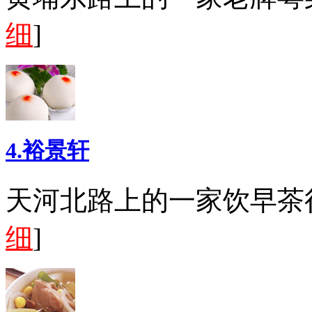
细
]
4.裕景轩
天河北路上的一家饮早茶
细
]