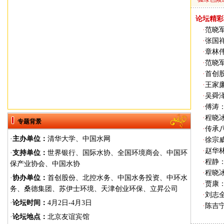
论坛精彩
·
范晓
·
张国
·
章林
·
范晓
·
首创
·
王家
·
吴舜
·
傅涛
·
程晓
专题背景
·
传承八
·
主办单位：
清华大学、中国水网
·
徐宗
·
赵华
·
支持单位：
世界银行、国际水协、全国环境商会、中国环
·
程静
保产业协会、中国水协
·
程晓
·
协办单位：
首创股份、北控水务、中国水务投资、中环水
·
贾康
务、桑德集团、苏伊士环境、天津创业环保、立昇公司
·
刘志全
·
论坛时间：
4月2日-4月3日
·
陈吉
·
论坛地点：
北京友谊宾馆