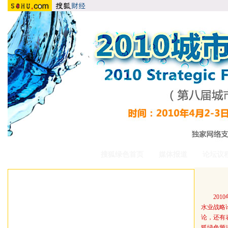
搜狐绿色首页
媒体报道
论坛议
20
水业战略
论，还有
狐绿色频