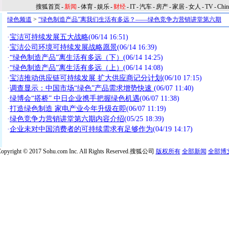
搜狐首页
-
新闻
-
体育
-
娱乐
-
财经
-
IT
-
汽车
-
房产
-
家居
-
女人
-
TV
-
Chi
绿色频道
>
“绿色制造产品”离我们生活有多远？——绿色竞争力营销讲堂第六期
·
宝洁可持续发展五大战略
(06/14 16:51)
·
宝洁公司环境可持续发展战略愿景
(06/14 16:39)
·
“绿色制造产品”离生活有多远（下）
(06/14 14:25)
·
“绿色制造产品”离生活有多远（上）
(06/14 14:08)
·
宝洁推动供应链可持续发展 扩大供应商记分计划
(06/10 17:15)
·
调查显示：中国市场“绿色”产品需求增势快速
(06/07 11:40)
·
绿博会“搭桥” 中日企业携手把握绿色机遇
(06/07 11:38)
·
打造绿色制造 家电产业今年升级在即
(06/07 11:19)
·
绿色竞争力营销讲堂第六期内容介绍
(05/25 18:39)
·
企业未对中国消费者的可持续需求有足够作为
(04/19 14:17)
opyright © 2017 Sohu.com Inc. All Rights Reserved.搜狐公司
版权所有
全部新闻
全部博