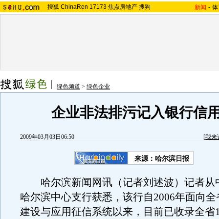
搜狐
ChinaRen
17173
焦点房地产
搜狗
新闻
-
体
绿色频道
>
绿色企业
企业非法排污记入银行信
2009年03月03日06:50
[
我来
来源：哈尔滨日报
哈尔滨新闻网讯（记者刘述波）记者从
哈尔滨中心支行获悉，该行自2006年面向
建设与应用征信系统以来，目前已收录全省1