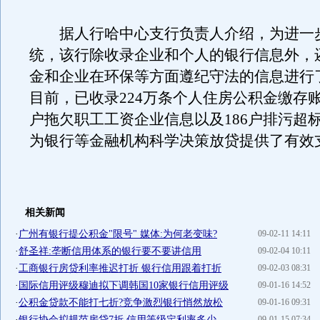
据人行哈中心支行负责人介绍，为进一
统，该行除收录企业和个人的银行信息外，
金和企业在环保等方面遵纪守法的信息进行
目前，已收录224万条个人住房公积金缴存账
户拖欠职工工资企业信息以及186户排污超
为银行等金融机构科学决策放贷提供了有效
相关新闻
·
广州有银行提公积金"限号" 媒体:为何老变味?
09-02-11 14:11
·
舒圣祥:垄断信用体系的银行要不要讲信用
09-02-04 10:11
·
工商银行房贷利率推迟打折 银行信用跟着打折
09-02-03 08:31
·
国际信用评级穆迪拟下调韩国10家银行信用评级
09-01-16 14:52
·
公积金贷款不能打七折?竞争激烈银行悄然放松
09-01-16 09:31
·
银行协会拟规范房贷7折 信用等级定利率多少
09-01-15 07:34