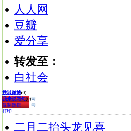
人人网
豆瓣
爱分享
转发至：
白社会
搜狐微博
(
0
)
我来说两句
(
0
)
复制链接
打印
二月二抬头龙见喜