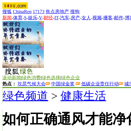
搜狐
ChinaRen
17173
焦点房地产
搜狗
新闻
-
体育
-
S
-
娱乐
-
V
-
财经
-
IT
-
汽车
-
房产
-
女人
-
视频
-
播客
-
邮件
-
博
滚动新闻
|
绿色消费
|
绿色选择
|
绿色企业
热点：
坎昆气候大会
中国绿金奖
低碳企业责任行动
城
绿色频道
>
健康生活
如何正确通风才能净