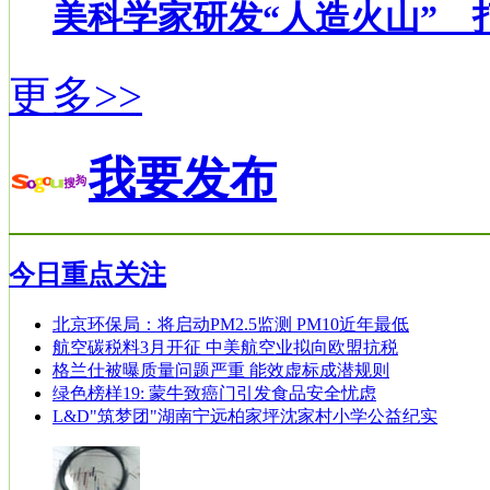
美科学家研发“人造火山” 
更多>>
我要发布
今日重点关注
北京环保局：将启动PM2.5监测 PM10近年最低
航空碳税料3月开征 中美航空业拟向欧盟抗税
格兰仕被曝质量问题严重 能效虚标成潜规则
绿色榜样19: 蒙牛致癌门引发食品安全忧虑
L&D"筑梦团"湖南宁远柏家坪沈家村小学公益纪实