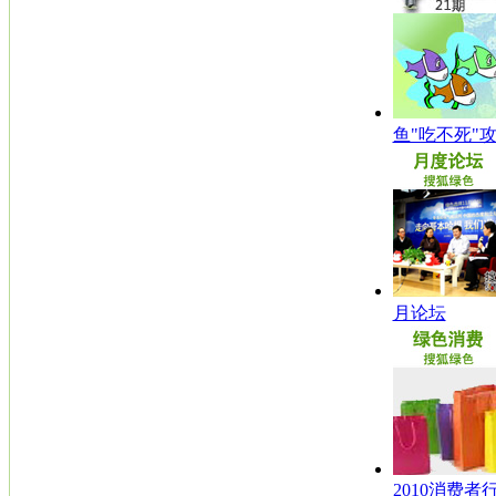
鱼"吃不死"
月论坛
2010消费者