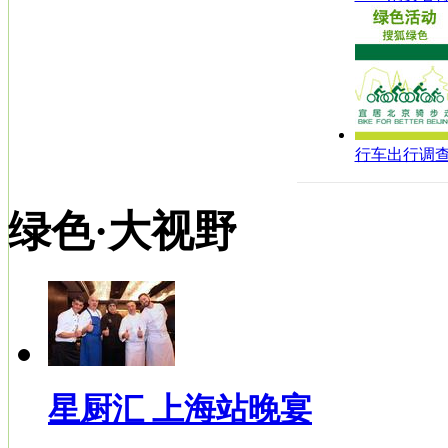
行车出行调
绿色·大视野
星厨汇 上海站晚宴