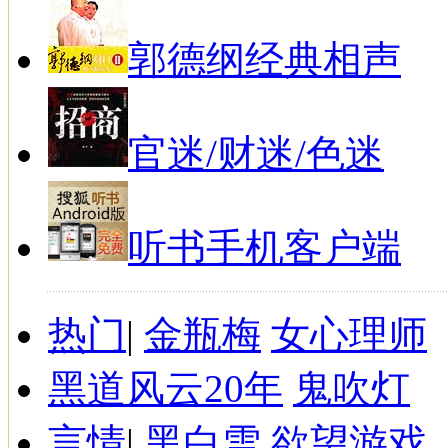
郭德纲经典相声
官迷/财迷/色迷
听书手机客户端
热门
|
金瓶梅
女心理师
黑道风云20年
鬼吹灯
言情
|
黑白雪
欲望游戏