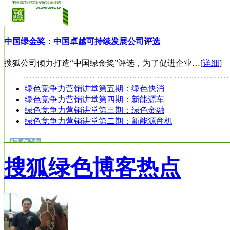
中国绿金奖：中国卓越可持续发展公司评选
搜狐公司倾力打造“中国绿金奖”评选，为了促进企业…[
详细
]
绿色竞争力营销讲堂第五期：绿色快消
绿色竞争力营销讲堂第四期：新能源车
绿色竞争力营销讲堂第三期：绿色金融
绿色竞争力营销讲堂第二期：新能源商机
绿色访
谈
搜狐绿色博客热点
高从堦：治理污染首先应从源头开始控制
李仰哲：低碳为主交通体系已迈出第一步
英科学家否认“气候门”有损IPCC研究严谨性