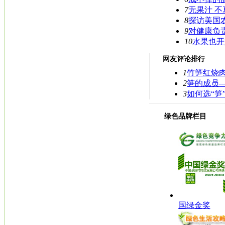
7
无果汁 不
8
探访美国
9
对健康负
10
水果也开
网友评论排行
1
竹笋红烧
2
笋的成员
3
如何选“笋
绿色品牌栏目
国绿金奖