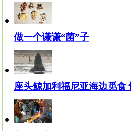
做一个谦谦“菌”子
座头鲸加利福尼亚海边觅食 