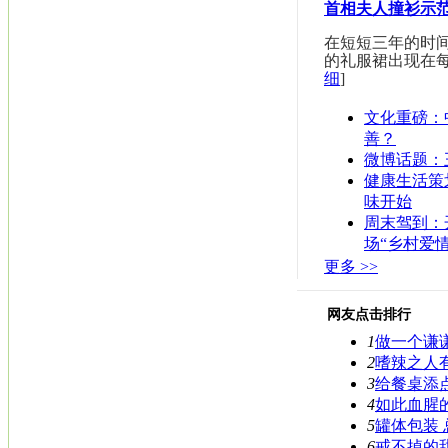
首相夫人撞衫示
在短短三年的时间里Al
的礼服裙出现在每
细
]
文化重磅：
善？
微博话题：
健康生活策
味开始
周末驾到：
场“乡村爱情
更多 >>
网友点击排行
1
做一个谦谦
2
嗜辣之人
3
给餐桌添
4
如此血腥
5
罐体包装
6
戒不掉的