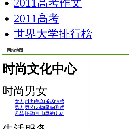
2011高考作文
2011高考
世界大学排行榜
网站地图
时尚文化中心
时尚男女
|
女人
|
时尚
|
美容
|
乐活
|
情感
|
男人
|
男装
|
人物
|
星座
|
测试
|
母婴
|
怀孕
|
育儿
|
早教
|
儿科