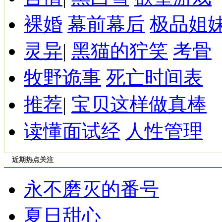
裸婚
幕前幕后
极品姐
灵异
|
黑猫的狞笑
考骨
牧野诡事
死亡时间表
推荐
|
宝贝这样做真棒
读懂面试经
人性管理
近期热点关注
永不磨灭的番号
夏日甜心