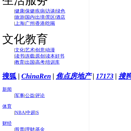
生活服务
|
健康
|
保健
|
疾病
|
访谈
|
绿色
|
旅游
|
国内
|
出境
|
景区
|
酒店
|
上海
|
广州
|
香港
|
吃喝
文化教育
|
文化
|
艺术
|
创意
|
动漫
|
读书
|
连载
|
原创
|
读本好书
|
教育
|
出国
|
高考
|
培训库
搜狐
|
ChinaRen
|
焦点房地产
|
17173
|
搜
新闻
|
军事
|
公益
|
评论
体育
|
NBA
|
中超
|
S
财经
|
股票
|
理财
|
基金