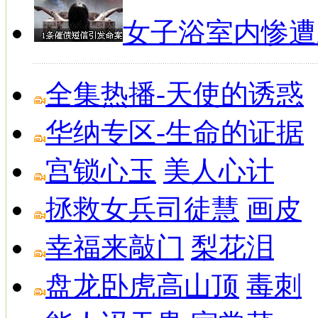
女子浴室内惨遭
全集热播-天使的诱惑
华纳专区-生命的证据
宫锁心玉
美人心计
拯救女兵司徒慧
画皮
幸福来敲门
梨花泪
盘龙卧虎高山顶
毒刺