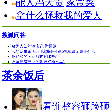
能人冯天贵
家常菜
拿什么拯救我的爱人
搜狐问答
鲜为人知的酒店管理"黑洞"
我想从事婚庆行业,想问一问婚礼统筹师是干什么
蜗轮箱的运动形式有哪些?
石家庄有专业的除疤好地方吗?
茶余饭后
看谁整容砸脸砸