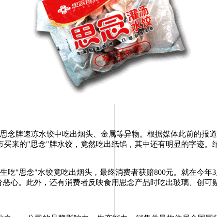
在思念牌速冻水饺中吃出烟头、金属等异物。根据媒体此前的报
买来的"思念"牌水饺，竟然吃出纸馅，其中还有明显的字迹。结
"思念"水饺竟吃出烟头，最终消费者获赔800元。就在今年
十分恶心。此外，还有消费者反映食用思念产品时吃出玻璃、创可