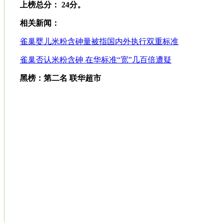
上榜总分： 24分。
相关新闻：
雀巢婴儿米粉含砷量被指国内外执行双重标准
雀巢否认米粉含砷 在华标准“宽”几百倍遭疑
黑榜：第二名 联华超市