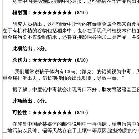
尽管中国疾病预防控制中心通报，这些品牌在华产品检出的砷
辐射面：★★★★★★★★（8/10）
研究人员指出，这些辅食中所含的有毒重金属全都来自食品
在于有机种植的谷物包括稻米中，也存在于现代种植技术种植的
重金属污染不仅影响稻米，还将直接影响谷物加工类产品，并
此项给出，8分。
杀伤力：★★★★★★★★（8/10）
“我们通常说孩子体内有100ug（微克）的铅就视为中毒，
重金属排泄出去，仍长期接触会出现积累，导致中毒。”
据了解，中度铅中毒就会出现胃口不好，脑发育迟缓甚至反
此项给出，8分。
可控性：★★★★★★★★（8/10）
在雀巢中国给某媒体的邮件说明中一再强调，瑞典报告中的
土地污染以及砷、镉等天然存在于土壤中等原因,这些物质的存