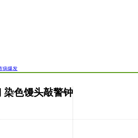
市病爆发
门 染色馒头敲警钟