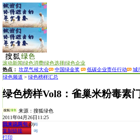
滚动新闻
|
绿色消费
|
绿色选择
|
绿色企业
热点：
坎昆气候大会
中国绿金奖
低碳企业责任行动
城
绿色频道
>
绿色榜样汇总
绿色榜样Vol8：雀巢米粉毒素
来源：
搜狐绿色
2011年04月26日11:25
我来说两句
(
0
)
复制链接
打印