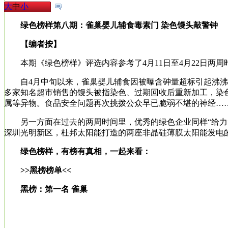
大
中
小
绿色榜样第八期：雀巢婴儿辅食毒素门 染色馒头敲警钟
【编者按】
本期《绿色榜样》评选内容参考了4月11日至4月22日两周时
自4月中旬以来，雀巢婴儿辅食因被曝含砷量超标引起沸沸扬
多家知名超市销售的馒头被指染色、过期回收后重新加工，染
属等异物。食品安全问题再次挑拨公众早已脆弱不堪的神经…
另一方面在过去的两周时间里，优秀的绿色企业同样“给力”。
深圳光明新区，杜邦太阳能打造的两座非晶硅薄膜太阳能发电
绿色榜样，有榜有真相，一起来看：
>>黑榜榜单<<
黑榜：第一名 雀巢