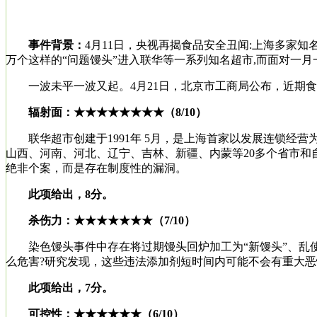
事件背景：
4月11日，央视再揭食品安全丑闻:上海多家
万个这样的“问题馒头”进入联华等一系列知名超市,而面对一月
一波未平一波又起。4月21日，北京市工商局公布，近期食
辐射面：★★★★★★★★（8/10）
联华超市创建于1991年 5月，是上海首家以发展连锁经
山西、河南、河北、辽宁、吉林、新疆、内蒙等20多个省市和
绝非个案，而是存在制度性的漏洞。
此项给出，8分。
杀伤力：★★★★★★★（7/10）
染色馒头事件中存在将过期馒头回炉加工为“新馒头”、乱使
么危害?研究发现，这些违法添加剂短时间内可能不会有重大
此项给出，7分。
可控性：★★★★★★（6/10）