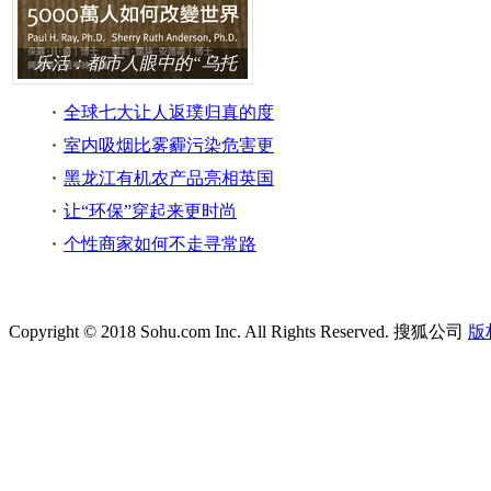
乐活：都市人眼中的“乌托
邦”
全球七大让人返璞归真的度
假地
室内吸烟比雾霾污染危害更
最热新知
甚
黑龙江有机农产品亮相英国
市场
让“环保”穿起来更时尚
个性商家如何不走寻常路
Copyright © 2018 Sohu.com Inc. All Rights Reserved. 搜狐公司
版