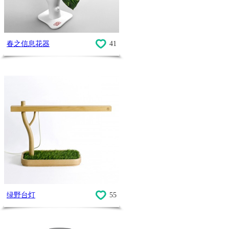
最热食材
春之信息花器
41
绿野台灯
55