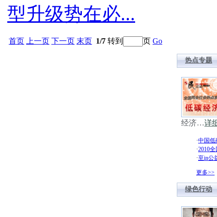
型升级势在必...
首页
上一页
下一页
末页
1/7
转到
页
Go
热点专题
经济…
详细
·
中国低
·
201
·
至in
更多>>
绿色行动