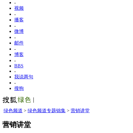
-
视频
-
播客
-
微博
-
邮件
-
博客
-
BBS
-
我说两句
-
搜狗
绿色频道
>
绿色频道专题锦集
>
营销讲堂
营销讲堂