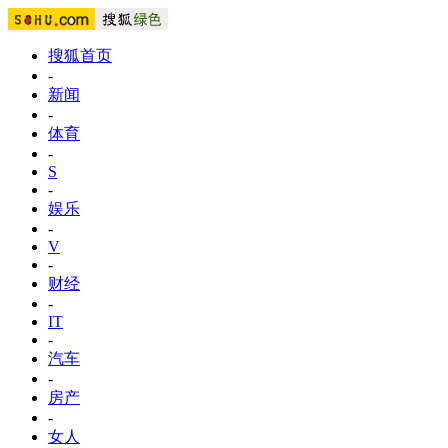
搜狐首页
-
新闻
-
体育
-
S
-
娱乐
-
V
-
财经
-
IT
-
汽车
-
房产
-
女人